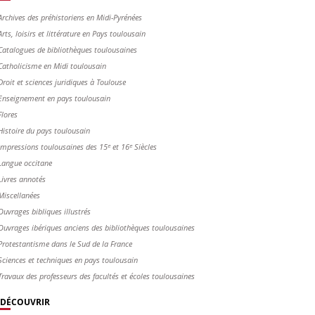
Archives des préhistoriens en Midi-Pyrénées
Arts, loisirs et littérature en Pays toulousain
Catalogues de bibliothèques toulousaines
Catholicisme en Midi toulousain
Droit et sciences juridiques à Toulouse
Enseignement en pays toulousain
Flores
Histoire du pays toulousain
Impressions toulousaines des 15ᵉ et 16ᵉ Siècles
Langue occitane
Livres annotés
Miscellanées
Ouvrages bibliques illustrés
Ouvrages ibériques anciens des bibliothèques toulousaines
Protestantisme dans le Sud de la France
Sciences et techniques en pays toulousain
Travaux des professeurs des facultés et écoles toulousaines
DÉCOUVRIR