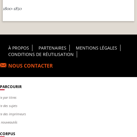
1800-1850
Footer Principal
À PROPOS
PARTENAIRES
MENTIONS LÉGALES
CONDITIONS DE RÉUTILISATION
NOUS CONTACTER
PARCOURIR
te par titres
te des sujets
te des imprimeurs
s nouveautés
CORPUS