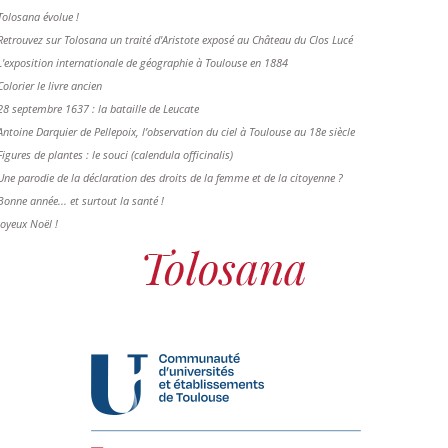
Tolosana évolue !
Retrouvez sur Tolosana un traité d'Aristote exposé au Château du Clos Lucé
L'exposition internationale de géographie à Toulouse en 1884
Colorier le livre ancien
28 septembre 1637 : la bataille de Leucate
Antoine Darquier de Pellepoix, l’observation du ciel à Toulouse au 18e siècle
Figures de plantes : le souci (calendula officinalis)
Une parodie de la déclaration des droits de la femme et de la citoyenne ?
Bonne année... et surtout la santé !
Joyeux Noël !