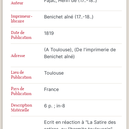
Fajac, Henri de (17..-18..)
Auteur
Imprimeur-
Benichet aîné (17..-18..)
libraire
Date de
1819
Publication
(A Toulouse), (De l'imprimerie de
Adresse
Benichet aîné)
Lieu de
Toulouse
Publication
Pays de
France
Publication
Description
6 p. ; in-8
Matérielle
Ecrit en réaction à "La Satire des
satires, ou l'hermite toulousain",