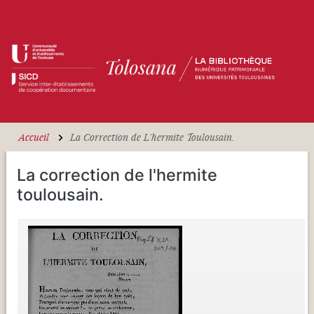
Aller au contenu principal
Accueil
La Correction de L'hermite Toulousain.
La correction de l'hermite
toulousain.