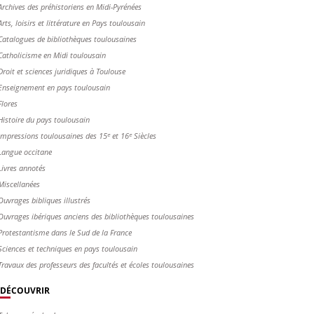
Archives des préhistoriens en Midi-Pyrénées
Arts, loisirs et littérature en Pays toulousain
Catalogues de bibliothèques toulousaines
Catholicisme en Midi toulousain
Droit et sciences juridiques à Toulouse
Enseignement en pays toulousain
Flores
Histoire du pays toulousain
Impressions toulousaines des 15ᵉ et 16ᵉ Siècles
Langue occitane
Livres annotés
Miscellanées
Ouvrages bibliques illustrés
Ouvrages ibériques anciens des bibliothèques toulousaines
Protestantisme dans le Sud de la France
Sciences et techniques en pays toulousain
Travaux des professeurs des facultés et écoles toulousaines
DÉCOUVRIR