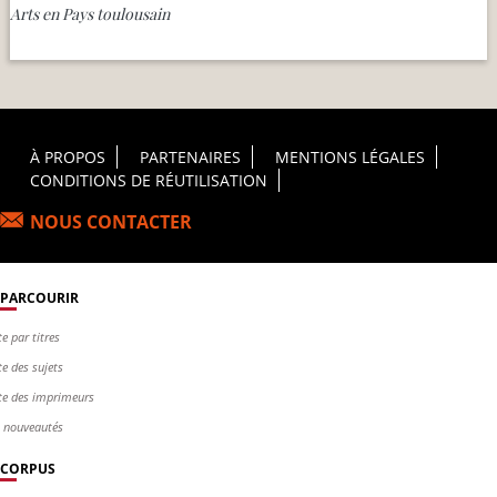
Arts en Pays toulousain
Footer Principal
À PROPOS
PARTENAIRES
MENTIONS LÉGALES
CONDITIONS DE RÉUTILISATION
NOUS CONTACTER
PARCOURIR
te par titres
te des sujets
te des imprimeurs
s nouveautés
CORPUS