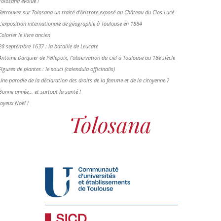
Tolosana évolue !
Retrouvez sur Tolosana un traité d'Aristote exposé au Château du Clos Lucé
L'exposition internationale de géographie à Toulouse en 1884
Colorier le livre ancien
28 septembre 1637 : la bataille de Leucate
Antoine Darquier de Pellepoix, l’observation du ciel à Toulouse au 18e siècle
Figures de plantes : le souci (calendula officinalis)
Une parodie de la déclaration des droits de la femme et de la citoyenne ?
Bonne année... et surtout la santé !
Joyeux Noël !