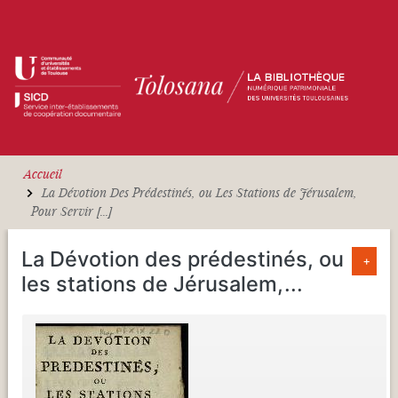
Aller au contenu principal
Accueil
La Dévotion Des Prédestinés, ou Les Stations de Jérusalem,
Pour Servir [...]
La Dévotion des prédestinés, ou
+
les stations de Jérusalem,
...