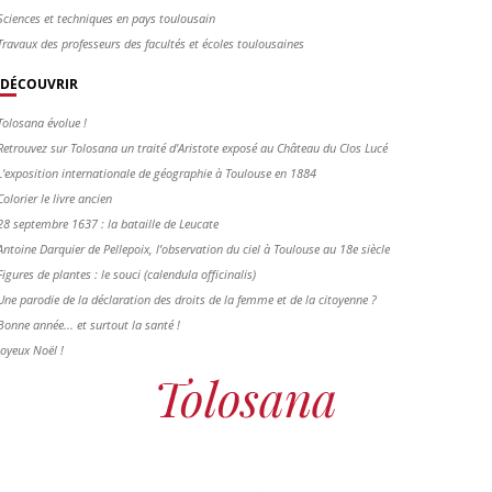
Sciences et techniques en pays toulousain
Travaux des professeurs des facultés et écoles toulousaines
DÉCOUVRIR
Tolosana évolue !
Retrouvez sur Tolosana un traité d'Aristote exposé au Château du Clos Lucé
L'exposition internationale de géographie à Toulouse en 1884
Colorier le livre ancien
28 septembre 1637 : la bataille de Leucate
Antoine Darquier de Pellepoix, l’observation du ciel à Toulouse au 18e siècle
Figures de plantes : le souci (calendula officinalis)
Une parodie de la déclaration des droits de la femme et de la citoyenne ?
Bonne année... et surtout la santé !
Joyeux Noël !