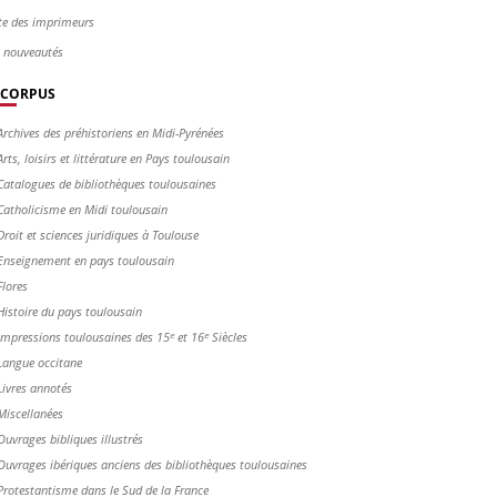
te des imprimeurs
s nouveautés
CORPUS
Archives des préhistoriens en Midi-Pyrénées
Arts, loisirs et littérature en Pays toulousain
Catalogues de bibliothèques toulousaines
Catholicisme en Midi toulousain
Droit et sciences juridiques à Toulouse
Enseignement en pays toulousain
Flores
Histoire du pays toulousain
Impressions toulousaines des 15ᵉ et 16ᵉ Siècles
Langue occitane
Livres annotés
Miscellanées
Ouvrages bibliques illustrés
Ouvrages ibériques anciens des bibliothèques toulousaines
Protestantisme dans le Sud de la France