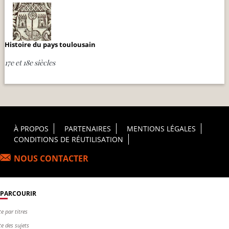
Histoire du pays toulousain
17e et 18e siècles
Footer Principal
À PROPOS
PARTENAIRES
MENTIONS LÉGALES
CONDITIONS DE RÉUTILISATION
NOUS CONTACTER
PARCOURIR
te par titres
te des sujets