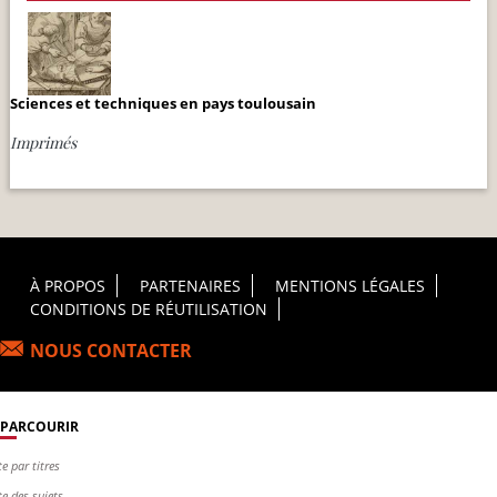
Sciences et techniques en pays toulousain
Imprimés
Footer Principal
À PROPOS
PARTENAIRES
MENTIONS LÉGALES
CONDITIONS DE RÉUTILISATION
NOUS CONTACTER
PARCOURIR
te par titres
te des sujets