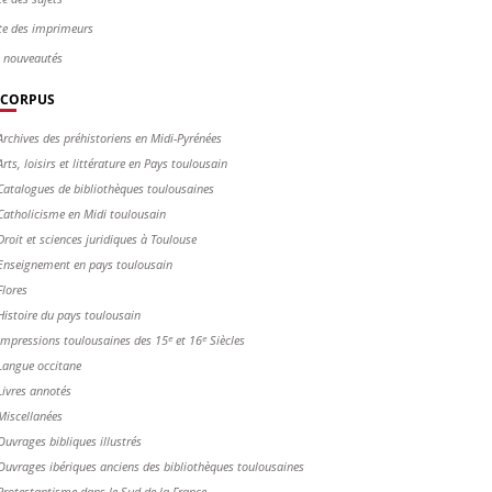
te des imprimeurs
s nouveautés
CORPUS
Archives des préhistoriens en Midi-Pyrénées
Arts, loisirs et littérature en Pays toulousain
Catalogues de bibliothèques toulousaines
Catholicisme en Midi toulousain
Droit et sciences juridiques à Toulouse
Enseignement en pays toulousain
Flores
Histoire du pays toulousain
Impressions toulousaines des 15ᵉ et 16ᵉ Siècles
Langue occitane
Livres annotés
Miscellanées
Ouvrages bibliques illustrés
Ouvrages ibériques anciens des bibliothèques toulousaines
Protestantisme dans le Sud de la France