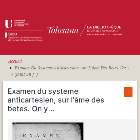
Aller au contenu principal
Accueil
Examen Du Systeme Anticartesien, sur L'âme Des Betes. On y
A Joint un [...]
Examen du systeme
+
anticartesien, sur l'âme des
betes. On y
...