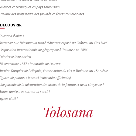
Sciences et techniques en pays toulousain
Travaux des professeurs des facultés et écoles toulousaines
DÉCOUVRIR
Tolosana évolue !
Retrouvez sur Tolosana un traité d'Aristote exposé au Château du Clos Lucé
L'exposition internationale de géographie à Toulouse en 1884
Colorier le livre ancien
28 septembre 1637 : la bataille de Leucate
Antoine Darquier de Pellepoix, l’observation du ciel à Toulouse au 18e siècle
Figures de plantes : le souci (calendula officinalis)
Une parodie de la déclaration des droits de la femme et de la citoyenne ?
Bonne année... et surtout la santé !
Joyeux Noël !