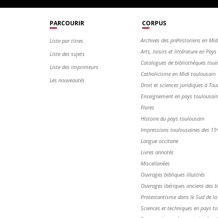
PARCOURIR
CORPUS
Archives des préhistoriens en Mid
Liste par titres
Arts, loisirs et littérature en Pay
Liste des sujets
Catalogues de bibliothèques toul
Liste des imprimeurs
Catholicisme en Midi toulousain
Les nouveautés
Droit et sciences juridiques à Tou
Enseignement en pays toulousai
Flores
Histoire du pays toulousain
Impressions toulousaines des 15ᵉ 
Langue occitane
Livres annotés
Miscellanées
Ouvrages bibliques illustrés
Ouvrages ibériques anciens des b
Protestantisme dans le Sud de la
Sciences et techniques en pays t