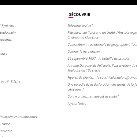
DÉCOUVRIR
i-Pyrénées
Tolosana évolue !
s toulousain
Retrouvez sur Tolosana un traité d'Aristote exp
Château du Clos Lucé
ousaines
L'exposition internationale de géographie à To
Colorier le livre ancien
louse
28 septembre 1637 : la bataille de Leucate
n
Antoine Darquier de Pellepoix, l’observation du c
Toulouse au 18e siècle
Figures de plantes : le souci (calendula officinal
et 16ᵉ Siècles
Une parodie de la déclaration des droits de la 
citoyenne ?
Bonne année... et surtout la santé !
Joyeux Noël !
ibliothèques toulousaines
 France
oulousain