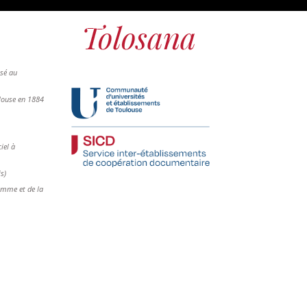
osé au
ulouse en 1884
iel à
is)
femme et de la