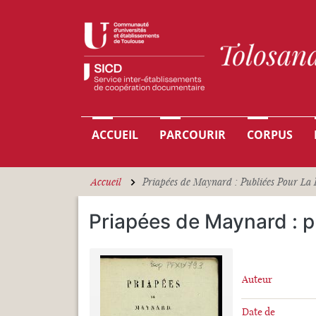
Aller au contenu principal
Navigation principale
ACCUEIL
PARCOURIR
CORPUS
Accueil
Priapées de Maynard : Publiées Pour La Pr
Priapées de Maynard : p
Auteur
Date de