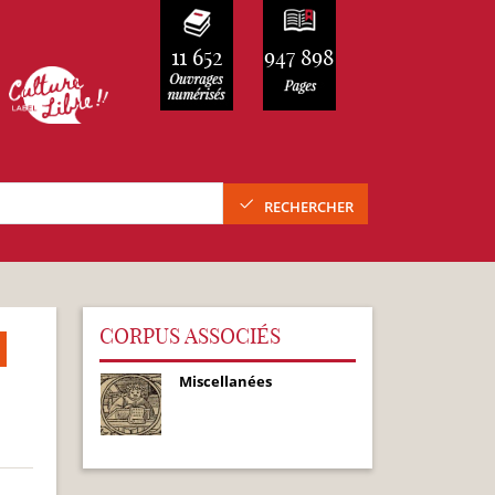
11 652
947 898
RECHERCHER
CORPUS ASSOCIÉS
Miscellanées