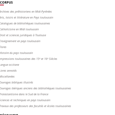
CORPUS
Archives des préhistoriens en Midi-Pyrénées
Arts, loisirs et littérature en Pays toulousain
Catalogues de bibliothèques toulousaines
Catholicisme en Midi toulousain
Droit et sciences juridiques à Toulouse
Enseignement en pays toulousain
Flores
Histoire du pays toulousain
Impressions toulousaines des 15ᵉ et 16ᵉ Siècles
Langue occitane
Livres annotés
Miscellanées
Ouvrages bibliques illustrés
Ouvrages ibériques anciens des bibliothèques toulousaines
Protestantisme dans le Sud de la France
Sciences et techniques en pays toulousain
Travaux des professeurs des facultés et écoles toulousaines