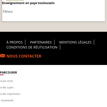
Enseignement en pays toulousain
Thèses
Footer Principal
À PROPOS
PARTENAIRES
MENTIONS LÉGALES
CONDITIONS DE RÉUTILISATION
NOUS CONTACTER
PARCOURIR
te par titres
te des sujets
te des imprimeurs
s nouveautés