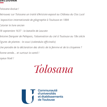
DÉCOUVRIR
Tolosana évolue !
Retrouvez sur Tolosana un traité d'Aristote exposé au Château du Clos Lucé
L'exposition internationale de géographie à Toulouse en 1884
Colorier le livre ancien
28 septembre 1637 : la bataille de Leucate
Antoine Darquier de Pellepoix, l’observation du ciel à Toulouse au 18e siècle
Figures de plantes : le souci (calendula officinalis)
Une parodie de la déclaration des droits de la femme et de la citoyenne ?
Bonne année... et surtout la santé !
Joyeux Noël !