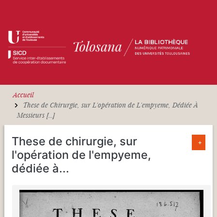
Aller au contenu principal
Accueil
These de Chirurgie, sur L'opération de L'empyeme, Dédiée À
Messieurs [...]
These de chirurgie, sur
+
l'opération de l'empyeme,
dédiée à
...