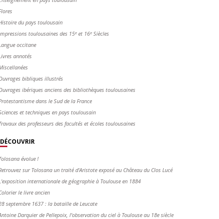
Flores
Histoire du pays toulousain
Impressions toulousaines des 15ᵉ et 16ᵉ Siècles
Langue occitane
Livres annotés
Miscellanées
Ouvrages bibliques illustrés
Ouvrages ibériques anciens des bibliothèques toulousaines
Protestantisme dans le Sud de la France
Sciences et techniques en pays toulousain
Travaux des professeurs des facultés et écoles toulousaines
DÉCOUVRIR
Tolosana évolue !
Retrouvez sur Tolosana un traité d'Aristote exposé au Château du Clos Lucé
L'exposition internationale de géographie à Toulouse en 1884
Colorier le livre ancien
28 septembre 1637 : la bataille de Leucate
Antoine Darquier de Pellepoix, l’observation du ciel à Toulouse au 18e siècle