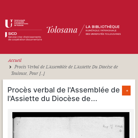
Aller au contenu principal
Accueil
Procès Verbal de L'Assemblée de L'Assiette Du Diocèse de
Toulouse, Pour [...]
Procès verbal de l'Assemblée de
+
l'Assiette du Diocèse de
...