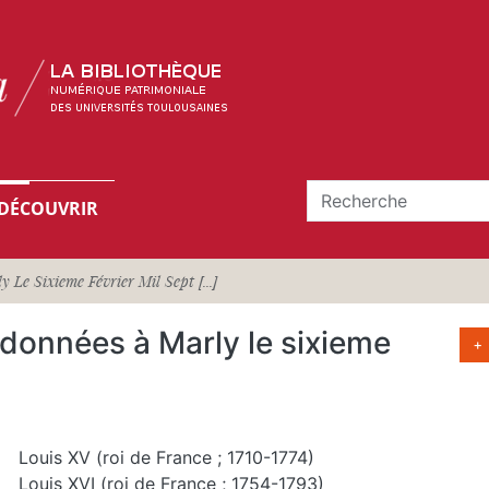
DÉCOUVRIR
 Le Sixieme Février Mil Sept [...]
 données à Marly le sixieme
+
Louis XV (roi de France ; 1710-1774)
Louis XVI (roi de France ; 1754-1793)