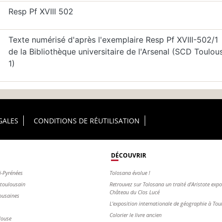
Resp Pf XVIII 502
Texte numérisé d'après l'exemplaire Resp Pf XVIII-502/1
de la Bibliothèque universitaire de l'Arsenal (SCD Toulou
1)
GALES
CONDITIONS DE RÉUTILISATION
DÉCOUVRIR
i-Pyrénées
Tolosana évolue !
s toulousain
Retrouvez sur Tolosana un traité d'Aristote exp
Château du Clos Lucé
ousaines
L'exposition internationale de géographie à To
Colorier le livre ancien
louse