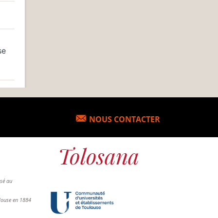
se
NOUS CONTACTER
osé au
ulouse en 1884