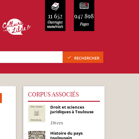
11 652
947 898
RECHERCHER
CORPUS ASSOCIÉS
Droit et sciences
juridiques à Toulouse
Divers
Histoire du pays
toulousain