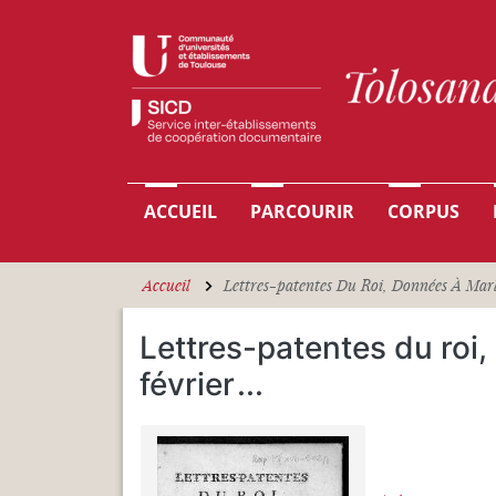
Aller au contenu principal
Navigation principale
ACCUEIL
PARCOURIR
CORPUS
Accueil
Lettres-patentes Du Roi, Données À Marly
Lettres-patentes du roi,
février
...