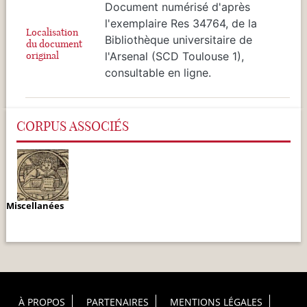
Document numérisé d'après
l'exemplaire Res 34764, de la
Localisation
Bibliothèque universitaire de
du document
original
l'Arsenal (SCD Toulouse 1),
consultable en ligne.
CORPUS ASSOCIÉS
Miscellanées
Footer Principal
À PROPOS
PARTENAIRES
MENTIONS LÉGALES