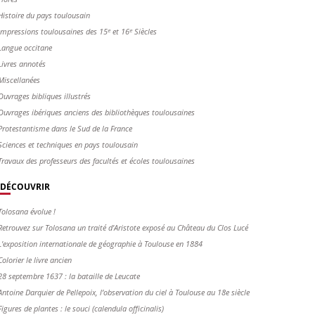
Histoire du pays toulousain
Impressions toulousaines des 15ᵉ et 16ᵉ Siècles
Langue occitane
Livres annotés
Miscellanées
Ouvrages bibliques illustrés
Ouvrages ibériques anciens des bibliothèques toulousaines
Protestantisme dans le Sud de la France
Sciences et techniques en pays toulousain
Travaux des professeurs des facultés et écoles toulousaines
DÉCOUVRIR
Tolosana évolue !
Retrouvez sur Tolosana un traité d'Aristote exposé au Château du Clos Lucé
L'exposition internationale de géographie à Toulouse en 1884
Colorier le livre ancien
28 septembre 1637 : la bataille de Leucate
Antoine Darquier de Pellepoix, l’observation du ciel à Toulouse au 18e siècle
Figures de plantes : le souci (calendula officinalis)