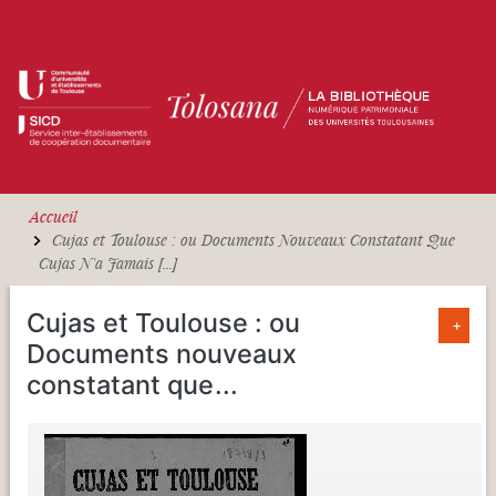
Aller au contenu principal
Accueil
Cujas et Toulouse : ou Documents Nouveaux Constatant Que
Cujas N'a Jamais [...]
Cujas et Toulouse : ou
+
Documents nouveaux
constatant que
...