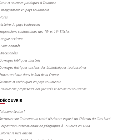
Droit et sciences juridiques à Toulouse
Enseignement en pays toulousain
Flores
Histoire du pays toulousain
Impressions toulousaines des 15ᵉ et 16ᵉ Siècles
Langue occitane
Livres annotés
Miscellanées
Ouvrages bibliques illustrés
Ouvrages ibériques anciens des bibliothèques toulousaines
Protestantisme dans le Sud de la France
Sciences et techniques en pays toulousain
Travaux des professeurs des facultés et écoles toulousaines
DÉCOUVRIR
Tolosana évolue !
Retrouvez sur Tolosana un traité d'Aristote exposé au Château du Clos Lucé
L'exposition internationale de géographie à Toulouse en 1884
Colorier le livre ancien