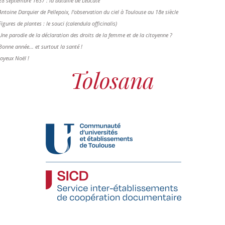
28 septembre 1637 : la bataille de Leucate
Antoine Darquier de Pellepoix, l’observation du ciel à Toulouse au 18e siècle
Figures de plantes : le souci (calendula officinalis)
Une parodie de la déclaration des droits de la femme et de la citoyenne ?
Bonne année... et surtout la santé !
Joyeux Noël !