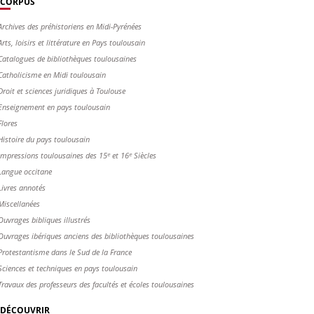
CORPUS
Archives des préhistoriens en Midi-Pyrénées
Arts, loisirs et littérature en Pays toulousain
Catalogues de bibliothèques toulousaines
Catholicisme en Midi toulousain
Droit et sciences juridiques à Toulouse
Enseignement en pays toulousain
Flores
Histoire du pays toulousain
Impressions toulousaines des 15ᵉ et 16ᵉ Siècles
Langue occitane
Livres annotés
Miscellanées
Ouvrages bibliques illustrés
Ouvrages ibériques anciens des bibliothèques toulousaines
Protestantisme dans le Sud de la France
Sciences et techniques en pays toulousain
Travaux des professeurs des facultés et écoles toulousaines
DÉCOUVRIR