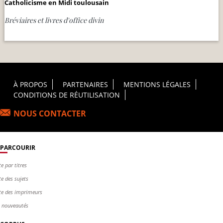
Catholicisme en Midi toulousain
Bréviaires et livres d'office divin
Footer Principal
À PROPOS
PARTENAIRES
MENTIONS LÉGALES
CONDITIONS DE RÉUTILISATION
NOUS CONTACTER
PARCOURIR
te par titres
te des sujets
te des imprimeurs
s nouveautés