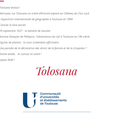
Tolosana évolue !
Retrouvez sur Tolosana un traité d'Aristote exposé au Château du Clos Lucé
L'exposition internationale de géographie à Toulouse en 1884
Colorier le livre ancien
28 septembre 1637 : la bataille de Leucate
Antoine Darquier de Pellepoix, l’observation du ciel à Toulouse au 18e siècle
Figures de plantes : le souci (calendula officinalis)
Une parodie de la déclaration des droits de la femme et de la citoyenne ?
Bonne année... et surtout la santé !
Joyeux Noël !