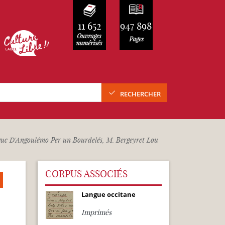
11 652
947 898
RECHERCHER
uc D'Angoulémo Per un Bourdelés, M. Bergeyret Lou
CORPUS ASSOCIÉS
Langue occitane
Imprimés