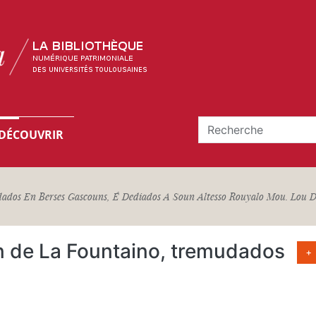
DÉCOUVRIR
dados En Berses Gascouns, É Dediados A Soun Altesso Rouyalo Mou. Lou D
n de La Fountaino, tremudados
+