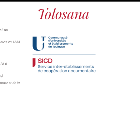
osé au
ulouse en 1884
iel à
is)
femme et de la