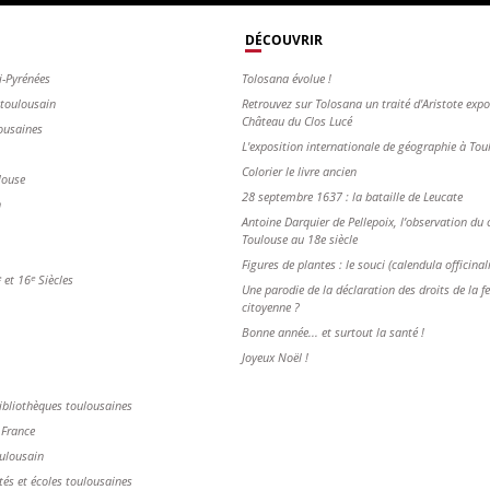
DÉCOUVRIR
i-Pyrénées
Tolosana évolue !
s toulousain
Retrouvez sur Tolosana un traité d'Aristote exp
Château du Clos Lucé
ousaines
L'exposition internationale de géographie à To
Colorier le livre ancien
louse
28 septembre 1637 : la bataille de Leucate
n
Antoine Darquier de Pellepoix, l’observation du c
Toulouse au 18e siècle
Figures de plantes : le souci (calendula officinal
et 16ᵉ Siècles
Une parodie de la déclaration des droits de la 
citoyenne ?
Bonne année... et surtout la santé !
Joyeux Noël !
ibliothèques toulousaines
 France
oulousain
tés et écoles toulousaines