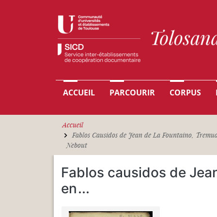
Aller au contenu principal
Navigation principale
ACCUEIL
PARCOURIR
CORPUS
Accueil
Fablos Causidos de Jean de La Fountaino, Tremu
Nebout
Fablos causidos de Jea
en
...