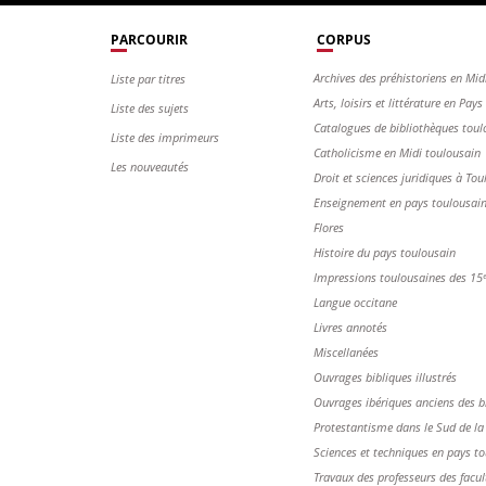
PARCOURIR
CORPUS
Archives des préhistoriens en Mid
Liste par titres
Arts, loisirs et littérature en Pay
Liste des sujets
Catalogues de bibliothèques toul
Liste des imprimeurs
Catholicisme en Midi toulousain
Les nouveautés
Droit et sciences juridiques à Tou
Enseignement en pays toulousai
Flores
Histoire du pays toulousain
Impressions toulousaines des 15ᵉ 
Langue occitane
Livres annotés
Miscellanées
Ouvrages bibliques illustrés
Ouvrages ibériques anciens des b
Protestantisme dans le Sud de la
Sciences et techniques en pays t
Travaux des professeurs des facul