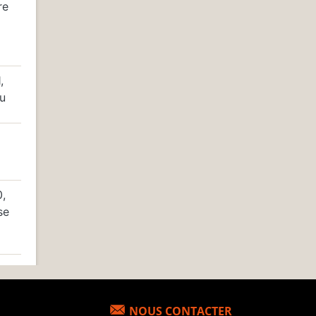
re
,
au
,
se
NOUS CONTACTER