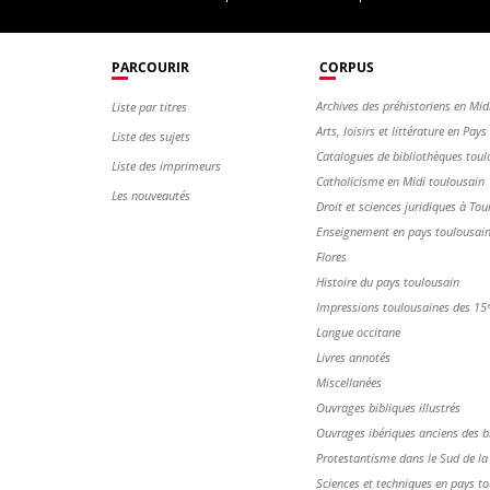
PARCOURIR
CORPUS
Archives des préhistoriens en Mid
Liste par titres
Arts, loisirs et littérature en Pay
Liste des sujets
Catalogues de bibliothèques toul
Liste des imprimeurs
Catholicisme en Midi toulousain
Les nouveautés
Droit et sciences juridiques à Tou
Enseignement en pays toulousai
Flores
Histoire du pays toulousain
Impressions toulousaines des 15ᵉ 
Langue occitane
Livres annotés
Miscellanées
Ouvrages bibliques illustrés
Ouvrages ibériques anciens des b
Protestantisme dans le Sud de la
Sciences et techniques en pays t