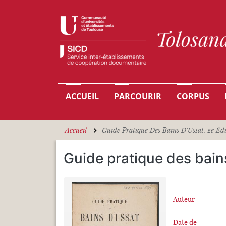
Aller au contenu principal
Navigation principale
ACCUEIL
PARCOURIR
CORPUS
Accueil
Guide Pratique Des Bains D'Ussat. 2e Éd
Guide pratique des bains
Auteur
Date de