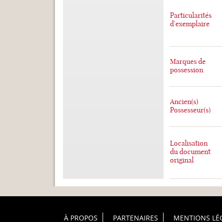
Particularités
d'exemplaire
Marques de
possession
Ancien(s)
Possesseur(s)
Localisation
du document
original
Footer Principal
À PROPOS
PARTENAIRES
MENTIONS LÉ