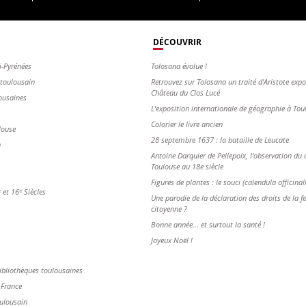
DÉCOUVRIR
i-Pyrénées
Tolosana évolue !
s toulousain
Retrouvez sur Tolosana un traité d'Aristote exp
Château du Clos Lucé
ousaines
L'exposition internationale de géographie à To
Colorier le livre ancien
louse
28 septembre 1637 : la bataille de Leucate
n
Antoine Darquier de Pellepoix, l’observation du c
Toulouse au 18e siècle
Figures de plantes : le souci (calendula officinal
et 16ᵉ Siècles
Une parodie de la déclaration des droits de la 
citoyenne ?
Bonne année... et surtout la santé !
Joyeux Noël !
ibliothèques toulousaines
 France
oulousain