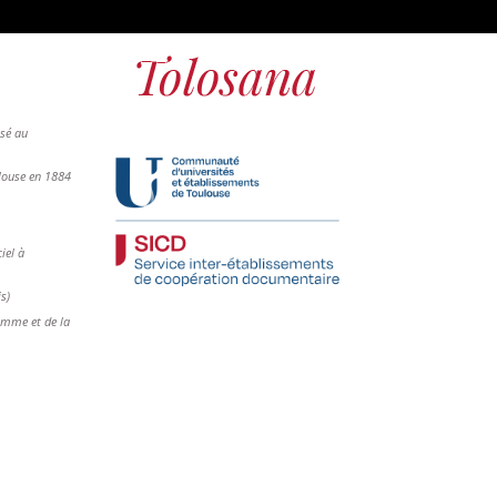
osé au
ulouse en 1884
iel à
is)
femme et de la