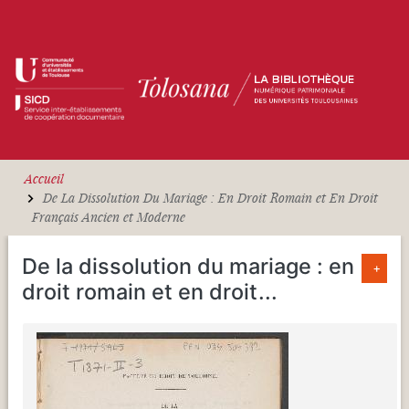
Aller au contenu principal
Accueil
De La Dissolution Du Mariage : En Droit Romain et En Droit
Français Ancien et Moderne
De la dissolution du mariage : en
+
droit romain et en droit
...