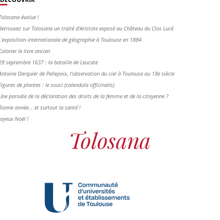
Tolosana évolue !
Retrouvez sur Tolosana un traité d'Aristote exposé au Château du Clos Lucé
L'exposition internationale de géographie à Toulouse en 1884
Colorier le livre ancien
28 septembre 1637 : la bataille de Leucate
Antoine Darquier de Pellepoix, l’observation du ciel à Toulouse au 18e siècle
Figures de plantes : le souci (calendula officinalis)
Une parodie de la déclaration des droits de la femme et de la citoyenne ?
Bonne année... et surtout la santé !
Joyeux Noël !