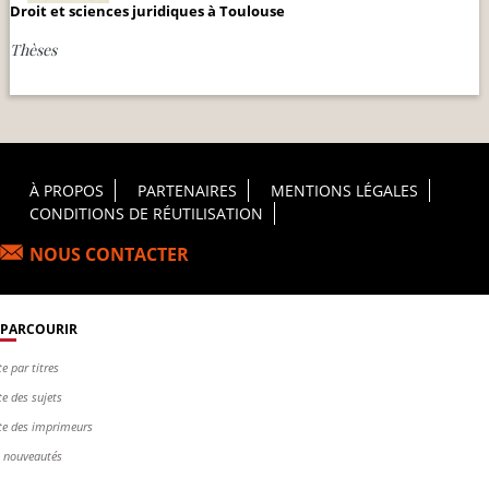
Droit et sciences juridiques à Toulouse
Thèses
Footer Principal
À PROPOS
PARTENAIRES
MENTIONS LÉGALES
CONDITIONS DE RÉUTILISATION
NOUS CONTACTER
PARCOURIR
te par titres
te des sujets
te des imprimeurs
s nouveautés