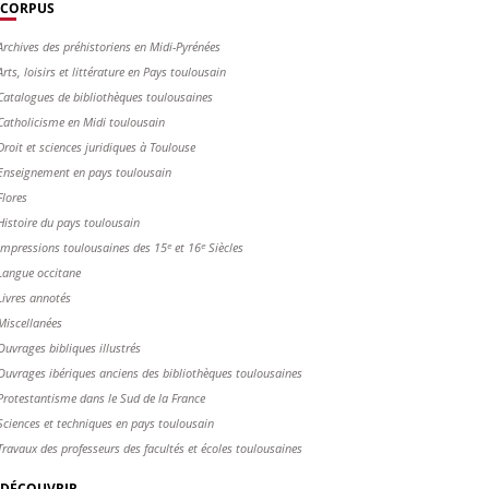
CORPUS
Archives des préhistoriens en Midi-Pyrénées
Arts, loisirs et littérature en Pays toulousain
Catalogues de bibliothèques toulousaines
Catholicisme en Midi toulousain
Droit et sciences juridiques à Toulouse
Enseignement en pays toulousain
Flores
Histoire du pays toulousain
Impressions toulousaines des 15ᵉ et 16ᵉ Siècles
Langue occitane
Livres annotés
Miscellanées
Ouvrages bibliques illustrés
Ouvrages ibériques anciens des bibliothèques toulousaines
Protestantisme dans le Sud de la France
Sciences et techniques en pays toulousain
Travaux des professeurs des facultés et écoles toulousaines
DÉCOUVRIR