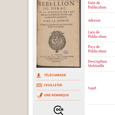
Date de
Publication
Adresse
Lieu de
Publication
Pays de
Publication
Description
Matérielle
TÉLÉCHARGER
FEUILLETER
Sujet
UNE REMARQUE