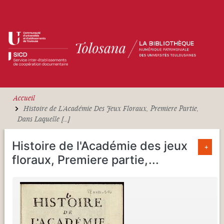
Aller au contenu principal
Accueil
Histoire de L'Académie Des Jeux Floraux, Premiere Partie,
Dans Laquelle [...]
Histoire de l'Académie des jeux
+
floraux, Premiere partie,
...