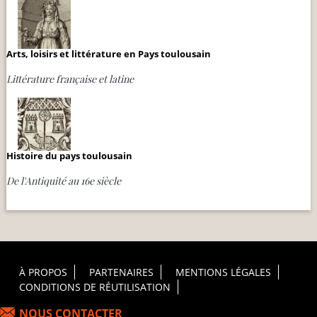
Arts, loisirs et littérature en Pays toulousain
Littérature française et latine
Histoire du pays toulousain
De l'Antiquité au 16e siècle
Footer Principal
À PROPOS
PARTENAIRES
MENTIONS LÉGALES
CONDITIONS DE RÉUTILISATION
NOUS CONTACTER