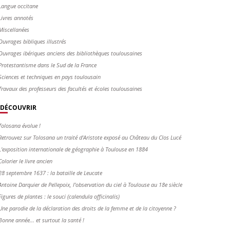
Langue occitane
Livres annotés
Miscellanées
Ouvrages bibliques illustrés
Ouvrages ibériques anciens des bibliothèques toulousaines
Protestantisme dans le Sud de la France
Sciences et techniques en pays toulousain
Travaux des professeurs des facultés et écoles toulousaines
DÉCOUVRIR
Tolosana évolue !
Retrouvez sur Tolosana un traité d'Aristote exposé au Château du Clos Lucé
L'exposition internationale de géographie à Toulouse en 1884
Colorier le livre ancien
28 septembre 1637 : la bataille de Leucate
Antoine Darquier de Pellepoix, l’observation du ciel à Toulouse au 18e siècle
Figures de plantes : le souci (calendula officinalis)
Une parodie de la déclaration des droits de la femme et de la citoyenne ?
Bonne année... et surtout la santé !