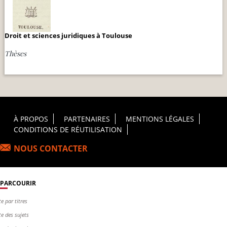
Droit et sciences juridiques à Toulouse
Thèses
Footer Principal
À PROPOS
PARTENAIRES
MENTIONS LÉGALES
CONDITIONS DE RÉUTILISATION
NOUS CONTACTER
PARCOURIR
te par titres
te des sujets