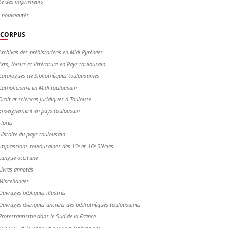
te des imprimeurs
s nouveautés
CORPUS
Archives des préhistoriens en Midi-Pyrénées
Arts, loisirs et littérature en Pays toulousain
Catalogues de bibliothèques toulousaines
Catholicisme en Midi toulousain
Droit et sciences juridiques à Toulouse
Enseignement en pays toulousain
Flores
Histoire du pays toulousain
Impressions toulousaines des 15ᵉ et 16ᵉ Siècles
Langue occitane
Livres annotés
Miscellanées
Ouvrages bibliques illustrés
Ouvrages ibériques anciens des bibliothèques toulousaines
Protestantisme dans le Sud de la France
Sciences et techniques en pays toulousain