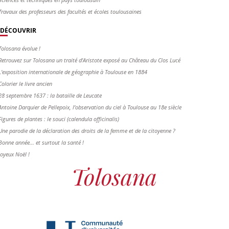
Travaux des professeurs des facultés et écoles toulousaines
DÉCOUVRIR
Tolosana évolue !
Retrouvez sur Tolosana un traité d'Aristote exposé au Château du Clos Lucé
L'exposition internationale de géographie à Toulouse en 1884
Colorier le livre ancien
28 septembre 1637 : la bataille de Leucate
Antoine Darquier de Pellepoix, l’observation du ciel à Toulouse au 18e siècle
Figures de plantes : le souci (calendula officinalis)
Une parodie de la déclaration des droits de la femme et de la citoyenne ?
Bonne année... et surtout la santé !
Joyeux Noël !