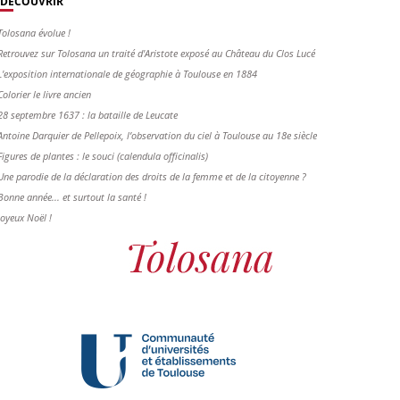
DÉCOUVRIR
Tolosana évolue !
Retrouvez sur Tolosana un traité d'Aristote exposé au Château du Clos Lucé
L'exposition internationale de géographie à Toulouse en 1884
Colorier le livre ancien
28 septembre 1637 : la bataille de Leucate
Antoine Darquier de Pellepoix, l’observation du ciel à Toulouse au 18e siècle
Figures de plantes : le souci (calendula officinalis)
Une parodie de la déclaration des droits de la femme et de la citoyenne ?
Bonne année... et surtout la santé !
Joyeux Noël !