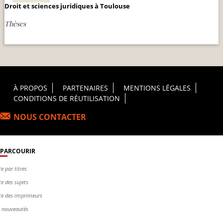
Droit et sciences juridiques à Toulouse
Thèses
Footer Principal
À PROPOS
PARTENAIRES
MENTIONS LÉGALES
CONDITIONS DE RÉUTILISATION
NOUS CONTACTER
PARCOURIR
te par titres
te des sujets
te des imprimeurs
s nouveautés