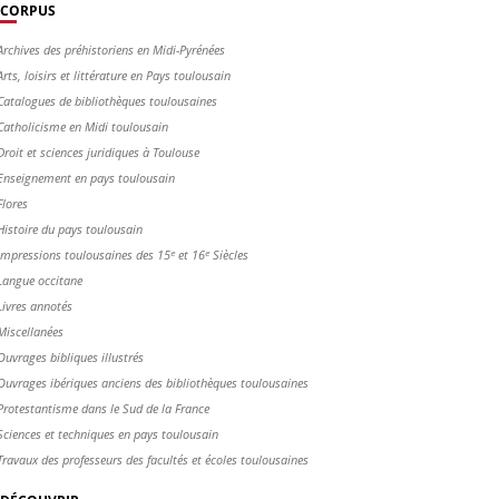
CORPUS
Archives des préhistoriens en Midi-Pyrénées
Arts, loisirs et littérature en Pays toulousain
Catalogues de bibliothèques toulousaines
Catholicisme en Midi toulousain
Droit et sciences juridiques à Toulouse
Enseignement en pays toulousain
Flores
Histoire du pays toulousain
Impressions toulousaines des 15ᵉ et 16ᵉ Siècles
Langue occitane
Livres annotés
Miscellanées
Ouvrages bibliques illustrés
Ouvrages ibériques anciens des bibliothèques toulousaines
Protestantisme dans le Sud de la France
Sciences et techniques en pays toulousain
Travaux des professeurs des facultés et écoles toulousaines