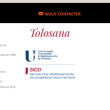
NOUS CONTACTER
osé au
ulouse en 1884
iel à
is)
femme et de la