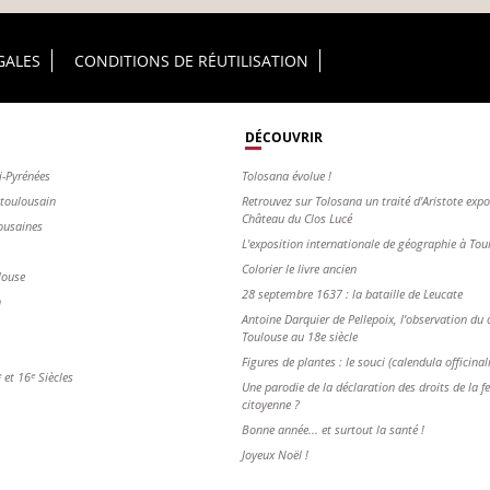
GALES
CONDITIONS DE RÉUTILISATION
DÉCOUVRIR
i-Pyrénées
Tolosana évolue !
s toulousain
Retrouvez sur Tolosana un traité d'Aristote exp
Château du Clos Lucé
ousaines
L'exposition internationale de géographie à To
Colorier le livre ancien
louse
28 septembre 1637 : la bataille de Leucate
n
Antoine Darquier de Pellepoix, l’observation du c
Toulouse au 18e siècle
Figures de plantes : le souci (calendula officinal
et 16ᵉ Siècles
Une parodie de la déclaration des droits de la 
citoyenne ?
Bonne année... et surtout la santé !
Joyeux Noël !