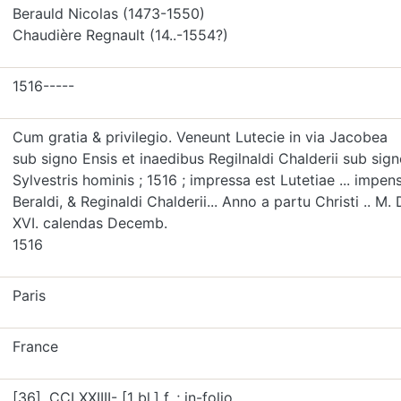
Berauld Nicolas (1473-1550)
Chaudière Regnault (14..-1554?)
1516-----
Cum gratia & privilegio. Veneunt Lutecie in via Jacobea
sub signo Ensis et inaedibus Regilnaldi Chalderii sub sig
Sylvestris hominis ; 1516 ; impressa est Lutetiae ... impens
Beraldi, & Reginaldi Chalderii... Anno a partu Christi .. M. 
XVI. calendas Decemb.
1516
Paris
France
[36], CCLXXIIII- [1 bl.] f. ; in-folio