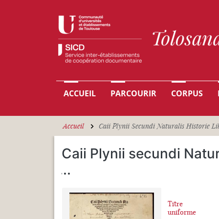
Aller au contenu principal
Navigation principale
ACCUEIL
PARCOURIR
CORPUS
Accueil
Caii Plynii Secundi Naturalis Historie Li
Caii Plynii secundi Natur
...
Titre
uniforme