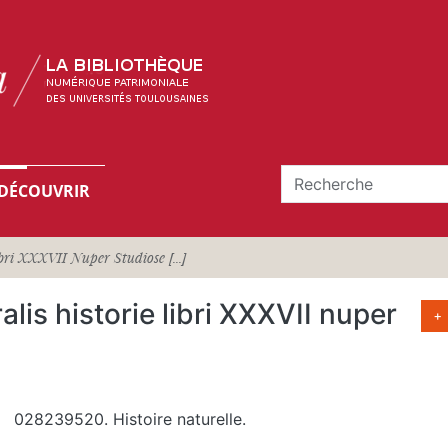
DÉCOUVRIR
bri XXXVII Nuper Studiose [...]
alis historie libri XXXVII nuper
+
028239520. Histoire naturelle.