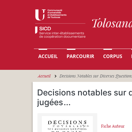
Aller au contenu principal
Navigation principale
ACCUEIL
PARCOURIR
CORPUS
Accueil
Decisions Notables sur Diverses Questions
Decisions notables sur d
jugées
...
Fiche Auteur