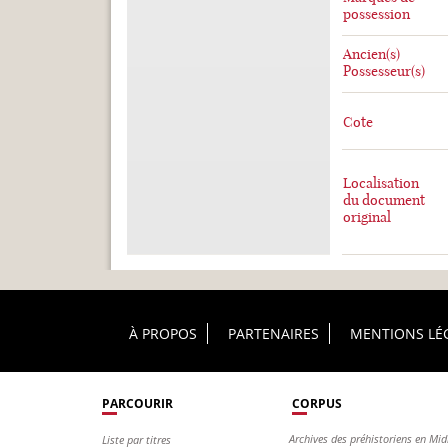
possession
Ancien(s)
Possesseur(s)
Cote
Localisation
du document
original
Footer Principal
À PROPOS
PARTENAIRES
MENTIONS LÉ
PARCOURIR
CORPUS
Archives des préhistoriens en Mid
Liste par titres