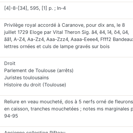
[4]-8-[34], 595, [1] p. ; In-4
Privilège royal accordé à Caranove, pour dix ans, le 8
juillet 1729 Eloge par Vital Theron Sig. ã4, ẽ4, ĩ4, õ4, ũ4,
ãã1, A-Z4, Aa-Zz4, Aaa-Zzz4, Aaaa-Eeee4, Ffff2 Bandeau
lettres ornées et culs de lampe gravés sur bois
Droit
Parlement de Toulouse (arrêts)
Juristes toulousains
Histoire du droit (Toulouse)
Reliure en veau moucheté, dos à 5 nerfs orné de fleurons
en caisson, tranches mouchetées ; notes ms marginales p
94-95
Ancienne collection Pifteau.