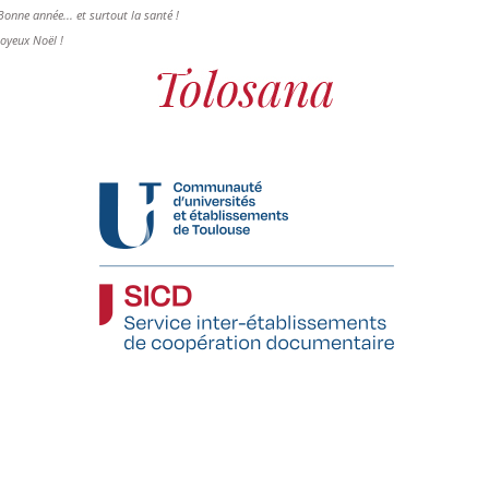
Bonne année... et surtout la santé !
Joyeux Noël !