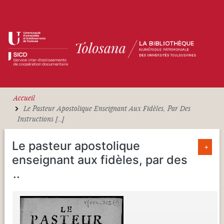
Aller au contenu principal
Accueil
Le Pasteur Apostolique Enseignant Aux Fidèles, Par Des
Instructions [...]
Le pasteur apostolique
+
enseignant aux fidèles, par des
...