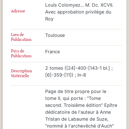
Louïs Colomyez... M. Dc. XCVII.
Adresse
Avec approbation privilège du
Roy
Lieu de
Toulouse
Publication
Pays de
France
Publication
2 tomes ([24]-400-[143-1 bl.] ;
Description
[6]-359-[11]) ; In-8
Matérielle
Page de titre propre pour le
tome II, qui porte : "Tome
second. Troisième édition" Epître
dédicatoire de l'auteur à Anne
Tristan de Labaume de Suze,
"nommé à l'archevêché d'Auch"