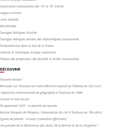
Impressions toulousaines des 15ᵉ et 16ᵉ Siècles
Langue occitane
Livres annotés
Miscellanées
Ouvrages bibliques illustrés
Ouvrages ibériques anciens des bibliothèques toulousaines
Protestantisme dans le Sud de la France
Sciences et techniques en pays toulousain
Travaux des professeurs des facultés et écoles toulousaines
DÉCOUVRIR
Tolosana évolue !
Retrouvez sur Tolosana un traité d'Aristote exposé au Château du Clos Lucé
L'exposition internationale de géographie à Toulouse en 1884
Colorier le livre ancien
28 septembre 1637 : la bataille de Leucate
Antoine Darquier de Pellepoix, l’observation du ciel à Toulouse au 18e siècle
Figures de plantes : le souci (calendula officinalis)
Une parodie de la déclaration des droits de la femme et de la citoyenne ?