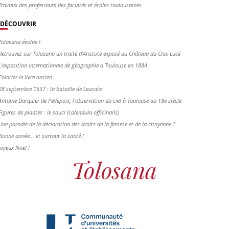
Travaux des professeurs des facultés et écoles toulousaines
DÉCOUVRIR
Tolosana évolue !
Retrouvez sur Tolosana un traité d'Aristote exposé au Château du Clos Lucé
L'exposition internationale de géographie à Toulouse en 1884
Colorier le livre ancien
28 septembre 1637 : la bataille de Leucate
Antoine Darquier de Pellepoix, l’observation du ciel à Toulouse au 18e siècle
Figures de plantes : le souci (calendula officinalis)
Une parodie de la déclaration des droits de la femme et de la citoyenne ?
Bonne année... et surtout la santé !
Joyeux Noël !