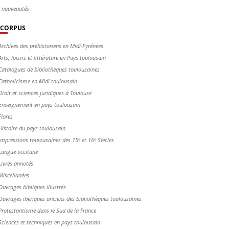
s nouveautés
CORPUS
Archives des préhistoriens en Midi-Pyrénées
Arts, loisirs et littérature en Pays toulousain
Catalogues de bibliothèques toulousaines
Catholicisme en Midi toulousain
Droit et sciences juridiques à Toulouse
Enseignement en pays toulousain
Flores
Histoire du pays toulousain
Impressions toulousaines des 15ᵉ et 16ᵉ Siècles
Langue occitane
Livres annotés
Miscellanées
Ouvrages bibliques illustrés
Ouvrages ibériques anciens des bibliothèques toulousaines
Protestantisme dans le Sud de la France
Sciences et techniques en pays toulousain