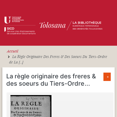
Aller au contenu principal
Accueil
La Règle Originaire Des Freres & Des Soeurs Du Tiers-Ordre
de La [...]
La règle originaire des freres &
+
des soeurs du Tiers-Ordre
...