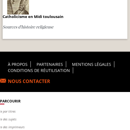
Catholicisme en Midi toulousain
Sources d’histoire religieuse
Footer Principal
À PROPOS
PARTENAIRES
MENTIONS LÉGALES
CONDITIONS DE RÉUTILISATION
NOUS CONTACTER
PARCOURIR
te par titres
te des sujets
te des imprimeurs