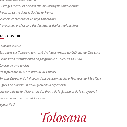
Ouvrages ibériques anciens des bibliothèques toulousaines
Protestantisme dans le Sud de la France
Sciences et techniques en pays toulousain
Travaux des professeurs des facultés et écoles toulousaines
DÉCOUVRIR
Tolosana évolue !
Retrouvez sur Tolosana un traité d'Aristote exposé au Château du Clos Lucé
L'exposition internationale de géographie à Toulouse en 1884
Colorier le livre ancien
28 septembre 1637 : la bataille de Leucate
Antoine Darquier de Pellepoix, l’observation du ciel à Toulouse au 18e siècle
Figures de plantes : le souci (calendula officinalis)
Une parodie de la déclaration des droits de la femme et de la citoyenne ?
Bonne année... et surtout la santé !
Joyeux Noël !