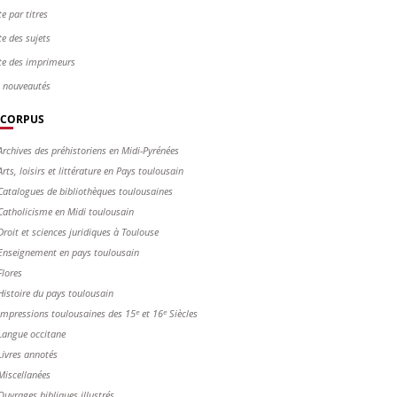
te par titres
te des sujets
te des imprimeurs
s nouveautés
CORPUS
Archives des préhistoriens en Midi-Pyrénées
Arts, loisirs et littérature en Pays toulousain
Catalogues de bibliothèques toulousaines
Catholicisme en Midi toulousain
Droit et sciences juridiques à Toulouse
Enseignement en pays toulousain
Flores
Histoire du pays toulousain
Impressions toulousaines des 15ᵉ et 16ᵉ Siècles
Langue occitane
Livres annotés
Miscellanées
Ouvrages bibliques illustrés