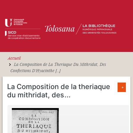
Aller au contenu principal
Accueil
La Composition de La Theriaque Du Mithridat, Des
Confections D'Hyacinthe [...]
La Composition de la theriaque
+
du mithridat, des
...