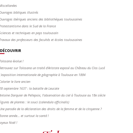
Miscellanées
Ouvrages bibliques illustrés
Ouvrages ibériques anciens des bibliothèques toulousaines
Protestantisme dans le Sud de la France
Sciences et techniques en pays toulousain
Travaux des professeurs des facultés et écoles toulousaines
DÉCOUVRIR
Tolosana évolue !
Retrouvez sur Tolosana un traité d'Aristote exposé au Château du Clos Lucé
L'exposition internationale de géographie à Toulouse en 1884
Colorier le livre ancien
28 septembre 1637 : la bataille de Leucate
Antoine Darquier de Pellepoix, l’observation du ciel à Toulouse au 18e siècle
Figures de plantes : le souci (calendula officinalis)
Une parodie de la déclaration des droits de la femme et de la citoyenne ?
Bonne année... et surtout la santé !
Joyeux Noël !