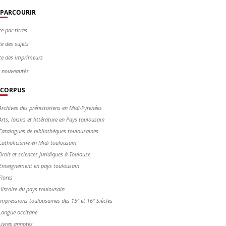
PARCOURIR
te par titres
te des sujets
te des imprimeurs
s nouveautés
CORPUS
Archives des préhistoriens en Midi-Pyrénées
Arts, loisirs et littérature en Pays toulousain
Catalogues de bibliothèques toulousaines
Catholicisme en Midi toulousain
Droit et sciences juridiques à Toulouse
Enseignement en pays toulousain
Flores
Histoire du pays toulousain
Impressions toulousaines des 15ᵉ et 16ᵉ Siècles
Langue occitane
Livres annotés