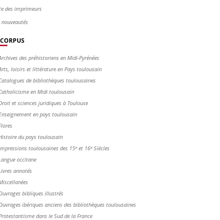
te des imprimeurs
s nouveautés
CORPUS
Archives des préhistoriens en Midi-Pyrénées
Arts, loisirs et littérature en Pays toulousain
Catalogues de bibliothèques toulousaines
Catholicisme en Midi toulousain
Droit et sciences juridiques à Toulouse
Enseignement en pays toulousain
Flores
Histoire du pays toulousain
Impressions toulousaines des 15ᵉ et 16ᵉ Siècles
Langue occitane
Livres annotés
Miscellanées
Ouvrages bibliques illustrés
Ouvrages ibériques anciens des bibliothèques toulousaines
Protestantisme dans le Sud de la France