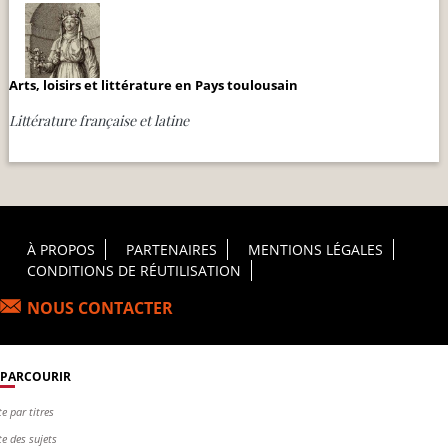
Arts, loisirs et littérature en Pays toulousain
Littérature française et latine
Footer Principal
À PROPOS
PARTENAIRES
MENTIONS LÉGALES
CONDITIONS DE RÉUTILISATION
NOUS CONTACTER
PARCOURIR
te par titres
te des sujets