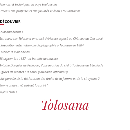
Sciences et techniques en pays toulousain
Travaux des professeurs des facultés et écoles toulousaines
DÉCOUVRIR
Tolosana évolue !
Retrouvez sur Tolosana un traité d'Aristote exposé au Château du Clos Lucé
L'exposition internationale de géographie à Toulouse en 1884
Colorier le livre ancien
28 septembre 1637 : la bataille de Leucate
Antoine Darquier de Pellepoix, l’observation du ciel à Toulouse au 18e siècle
Figures de plantes : le souci (calendula officinalis)
Une parodie de la déclaration des droits de la femme et de la citoyenne ?
Bonne année... et surtout la santé !
Joyeux Noël !