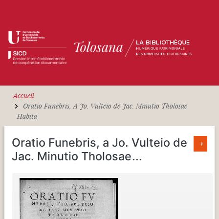
Aller au contenu principal
Accueil
Oratio Funebris, A Jo. Vulteio de Jac. Minutio Tholosae
Habita
Oratio Funebris, a Jo. Vulteio de
+
Jac. Minutio Tholosae
...