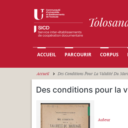
Aller au contenu principal
Navigation principale
ACCUEIL
PARCOURIR
CORPUS
Accueil
Des Conditions Pour La Validité Du Mar
Des conditions pour la v
Auteur