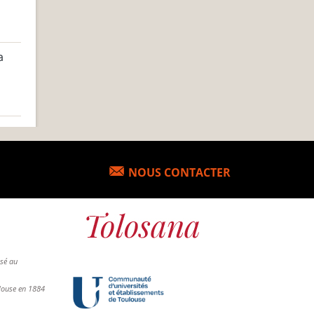
a
NOUS CONTACTER
osé au
ulouse en 1884