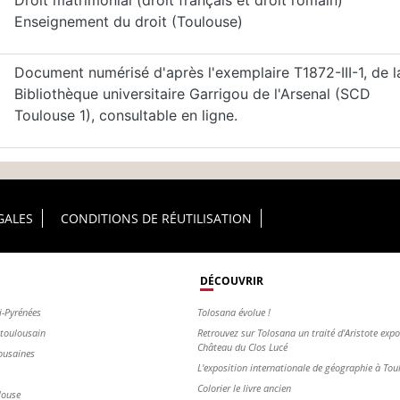
Droit matrimonial (droit français et droit romain)
Enseignement du droit (Toulouse)
Document numérisé d'après l'exemplaire T1872-III-1, de l
Bibliothèque universitaire Garrigou de l'Arsenal (SCD
Toulouse 1), consultable en ligne.
GALES
CONDITIONS DE RÉUTILISATION
DÉCOUVRIR
i-Pyrénées
Tolosana évolue !
s toulousain
Retrouvez sur Tolosana un traité d'Aristote exp
Château du Clos Lucé
ousaines
L'exposition internationale de géographie à To
Colorier le livre ancien
louse