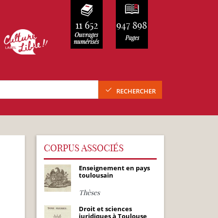
11 652
947 898
RECHERCHER
CORPUS ASSOCIÉS
Enseignement en pays
toulousain
Thèses
Droit et sciences
juridiques à Toulouse