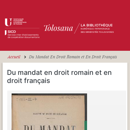
Aller au contenu principal
Accueil
Du Mandat En Droit Romain et En Droit Français
Du mandat en droit romain et en
droit français