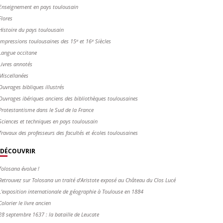
Enseignement en pays toulousain
Flores
Histoire du pays toulousain
Impressions toulousaines des 15ᵉ et 16ᵉ Siècles
Langue occitane
Livres annotés
Miscellanées
Ouvrages bibliques illustrés
Ouvrages ibériques anciens des bibliothèques toulousaines
Protestantisme dans le Sud de la France
Sciences et techniques en pays toulousain
Travaux des professeurs des facultés et écoles toulousaines
DÉCOUVRIR
Tolosana évolue !
Retrouvez sur Tolosana un traité d'Aristote exposé au Château du Clos Lucé
L'exposition internationale de géographie à Toulouse en 1884
Colorier le livre ancien
28 septembre 1637 : la bataille de Leucate