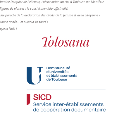
Antoine Darquier de Pellepoix, l’observation du ciel à Toulouse au 18e siècle
Figures de plantes : le souci (calendula officinalis)
Une parodie de la déclaration des droits de la femme et de la citoyenne ?
Bonne année... et surtout la santé !
Joyeux Noël !