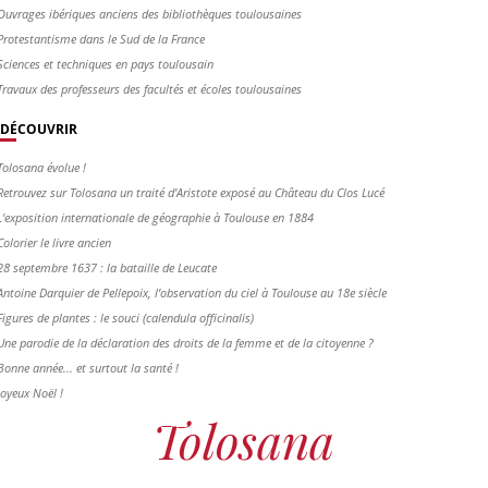
Ouvrages ibériques anciens des bibliothèques toulousaines
Protestantisme dans le Sud de la France
Sciences et techniques en pays toulousain
Travaux des professeurs des facultés et écoles toulousaines
DÉCOUVRIR
Tolosana évolue !
Retrouvez sur Tolosana un traité d'Aristote exposé au Château du Clos Lucé
L'exposition internationale de géographie à Toulouse en 1884
Colorier le livre ancien
28 septembre 1637 : la bataille de Leucate
Antoine Darquier de Pellepoix, l’observation du ciel à Toulouse au 18e siècle
Figures de plantes : le souci (calendula officinalis)
Une parodie de la déclaration des droits de la femme et de la citoyenne ?
Bonne année... et surtout la santé !
Joyeux Noël !