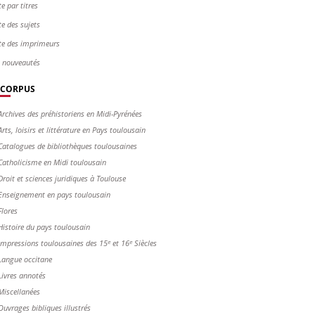
te par titres
te des sujets
te des imprimeurs
s nouveautés
CORPUS
Archives des préhistoriens en Midi-Pyrénées
Arts, loisirs et littérature en Pays toulousain
Catalogues de bibliothèques toulousaines
Catholicisme en Midi toulousain
Droit et sciences juridiques à Toulouse
Enseignement en pays toulousain
Flores
Histoire du pays toulousain
Impressions toulousaines des 15ᵉ et 16ᵉ Siècles
Langue occitane
Livres annotés
Miscellanées
Ouvrages bibliques illustrés