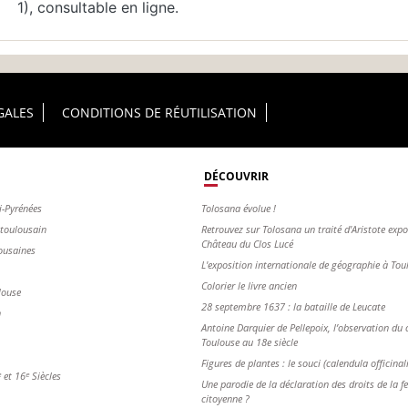
1), consultable en ligne.
GALES
CONDITIONS DE RÉUTILISATION
DÉCOUVRIR
i-Pyrénées
Tolosana évolue !
s toulousain
Retrouvez sur Tolosana un traité d'Aristote exp
Château du Clos Lucé
ousaines
L'exposition internationale de géographie à To
Colorier le livre ancien
louse
28 septembre 1637 : la bataille de Leucate
n
Antoine Darquier de Pellepoix, l’observation du c
Toulouse au 18e siècle
Figures de plantes : le souci (calendula officinal
et 16ᵉ Siècles
Une parodie de la déclaration des droits de la 
citoyenne ?