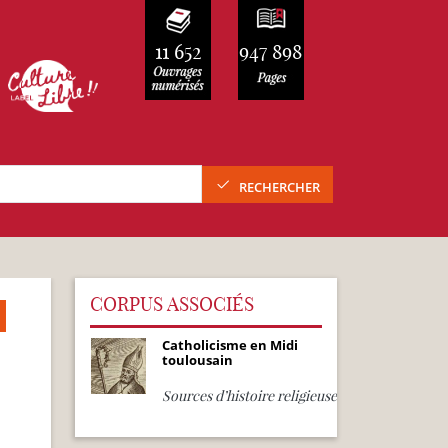
11 652
947 898
RECHERCHER
CORPUS ASSOCIÉS
Catholicisme en Midi
toulousain
Sources d’histoire religieuse