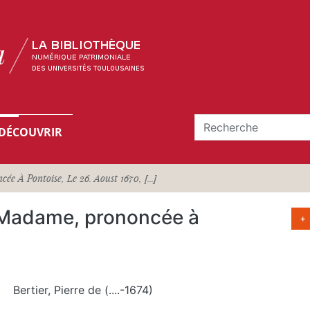
DÉCOUVRIR
 À Pontoise, Le 26. Aoust 1670, [...]
 Madame, prononcée à
+
Bertier, Pierre de (....-1674)