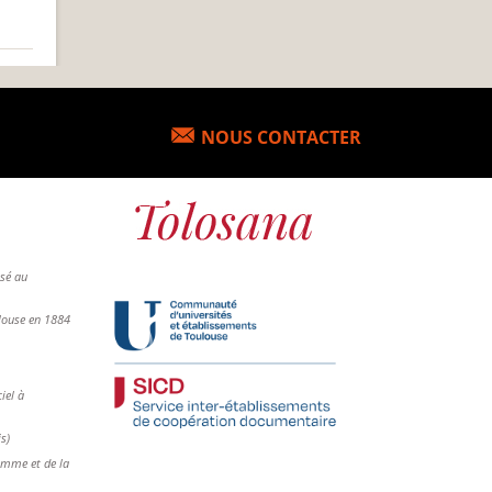
NOUS CONTACTER
osé au
ulouse en 1884
iel à
is)
femme et de la