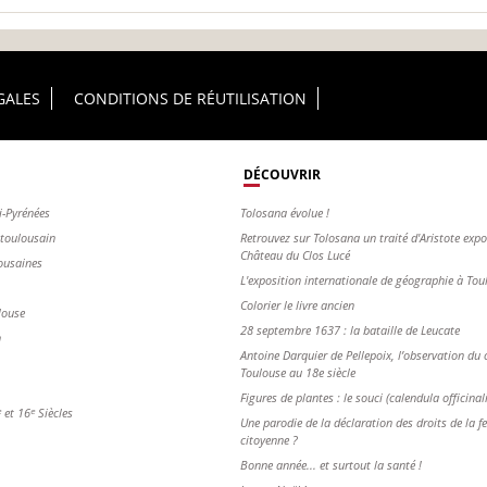
GALES
CONDITIONS DE RÉUTILISATION
DÉCOUVRIR
i-Pyrénées
Tolosana évolue !
s toulousain
Retrouvez sur Tolosana un traité d'Aristote exp
Château du Clos Lucé
ousaines
L'exposition internationale de géographie à To
Colorier le livre ancien
louse
28 septembre 1637 : la bataille de Leucate
n
Antoine Darquier de Pellepoix, l’observation du c
Toulouse au 18e siècle
Figures de plantes : le souci (calendula officinal
et 16ᵉ Siècles
Une parodie de la déclaration des droits de la 
citoyenne ?
Bonne année... et surtout la santé !