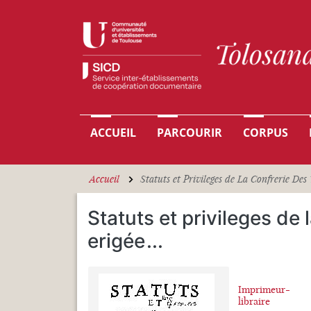
Aller au contenu principal
Navigation principale
ACCUEIL
PARCOURIR
CORPUS
Accueil
Statuts et Privileges de La Confrerie Des T
Statuts et privileges de 
erigée
...
Imprimeur-
libraire