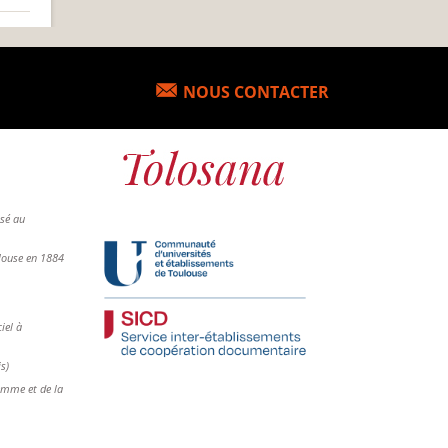
NOUS CONTACTER
osé au
ulouse en 1884
iel à
is)
femme et de la