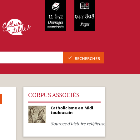
11 652
947 898
RECHERCHER
CORPUS ASSOCIÉS
Catholicisme en Midi
toulousain
Sources d’histoire religieuse