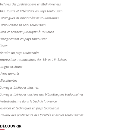
Archives des préhistoriens en Midi-Pyrénées
Arts, loisirs et littérature en Pays toulousain
Catalogues de bibliothèques toulousaines
Catholicisme en Midi toulousain
Droit et sciences juridiques à Toulouse
Enseignement en pays toulousain
Flores
Histoire du pays toulousain
Impressions toulousaines des 15ᵉ et 16ᵉ Siècles
Langue occitane
Livres annotés
Miscellanées
Ouvrages bibliques illustrés
Ouvrages ibériques anciens des bibliothèques toulousaines
Protestantisme dans le Sud de la France
Sciences et techniques en pays toulousain
Travaux des professeurs des facultés et écoles toulousaines
DÉCOUVRIR