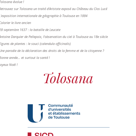
Tolosana évolue !
Retrouvez sur Tolosana un traité d'Aristote exposé au Château du Clos Lucé
L'exposition internationale de géographie à Toulouse en 1884
Colorier le livre ancien
28 septembre 1637 : la bataille de Leucate
Antoine Darquier de Pellepoix, l’observation du ciel à Toulouse au 18e siècle
Figures de plantes : le souci (calendula officinalis)
Une parodie de la déclaration des droits de la femme et de la citoyenne ?
Bonne année... et surtout la santé !
Joyeux Noël !