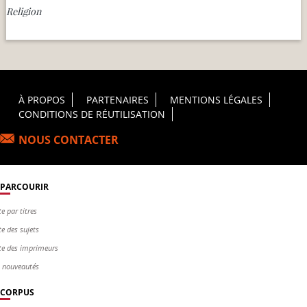
Religion
Footer Principal
À PROPOS
PARTENAIRES
MENTIONS LÉGALES
CONDITIONS DE RÉUTILISATION
NOUS CONTACTER
PARCOURIR
te par titres
te des sujets
te des imprimeurs
s nouveautés
CORPUS