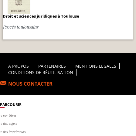
Droit et sciences juridiques à Toulouse
Procès toulousains
Footer Principal
À PROPOS
PARTENAIRES
MENTIONS LÉGALES
CONDITIONS DE RÉUTILISATION
NOUS CONTACTER
PARCOURIR
te par titres
te des sujets
te des imprimeurs