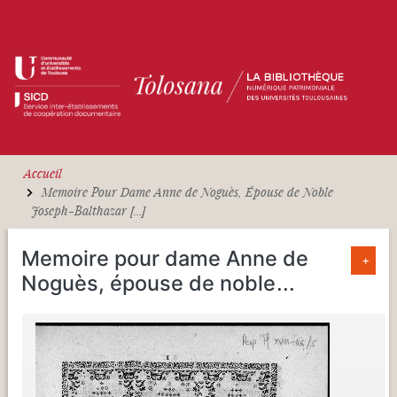
Aller au contenu principal
Accueil
Memoire Pour Dame Anne de Noguès, Épouse de Noble
Joseph-Balthazar [...]
Memoire pour dame Anne de
+
Noguès, épouse de noble
...