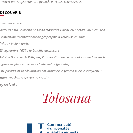
Travaux des professeurs des facultés et écoles toulousaines
DÉCOUVRIR
Tolosana évolue !
Retrouvez sur Tolosana un traité d'Aristote exposé au Château du Clos Lucé
L'exposition internationale de géographie à Toulouse en 1884
Colorier le livre ancien
28 septembre 1637 : la bataille de Leucate
Antoine Darquier de Pellepoix, l’observation du ciel à Toulouse au 18e siècle
Figures de plantes : le souci (calendula officinalis)
Une parodie de la déclaration des droits de la femme et de la citoyenne ?
Bonne année... et surtout la santé !
Joyeux Noël !