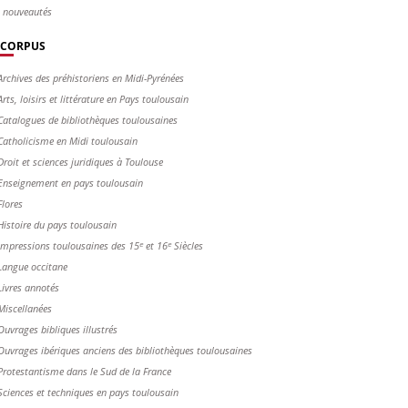
s nouveautés
CORPUS
Archives des préhistoriens en Midi-Pyrénées
Arts, loisirs et littérature en Pays toulousain
Catalogues de bibliothèques toulousaines
Catholicisme en Midi toulousain
Droit et sciences juridiques à Toulouse
Enseignement en pays toulousain
Flores
Histoire du pays toulousain
Impressions toulousaines des 15ᵉ et 16ᵉ Siècles
Langue occitane
Livres annotés
Miscellanées
Ouvrages bibliques illustrés
Ouvrages ibériques anciens des bibliothèques toulousaines
Protestantisme dans le Sud de la France
Sciences et techniques en pays toulousain