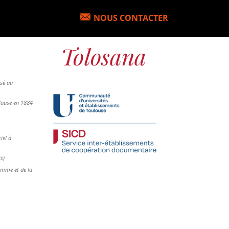
NOUS CONTACTER
osé au
ulouse en 1884
iel à
is)
femme et de la