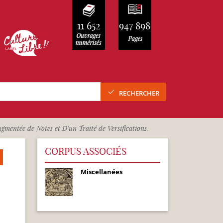
11 652
947 898
RECHERCHER
mentée de Notes et D'un Traité de Versifications.
CORPUS ASSOCIÉS
Miscellanées