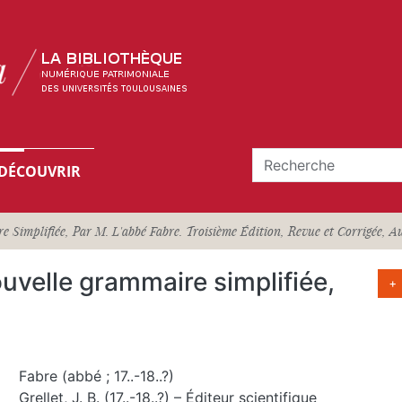
DÉCOUVRIR
Simplifiée, Par M. L'abbé Fabre. Troisième Édition, Revue et Corrigée, Aug
uvelle grammaire simplifiée,
+
Fabre (abbé ; 17..-18..?)
Grellet, J. B. (17..-18..?) – Éditeur scientifique