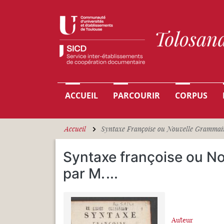
Aller au contenu principal
Navigation principale
ACCUEIL
PARCOURIR
CORPUS
Accueil
Syntaxe Françoise ou Nouvelle Grammaire 
Syntaxe françoise ou No
par M.
...
Auteur