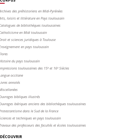
CORPUS
Archives des préhistoriens en Midi-Pyrénées
Arts, loisirs et littérature en Pays toulousain
Catalogues de bibliothèques toulousaines
Catholicisme en Midi toulousain
Droit et sciences juridiques à Toulouse
Enseignement en pays toulousain
Flores
Histoire du pays toulousain
Impressions toulousaines des 15ᵉ et 16ᵉ Siècles
Langue occitane
Livres annotés
Miscellanées
Ouvrages bibliques illustrés
Ouvrages ibériques anciens des bibliothèques toulousaines
Protestantisme dans le Sud de la France
Sciences et techniques en pays toulousain
Travaux des professeurs des facultés et écoles toulousaines
DÉCOUVRIR