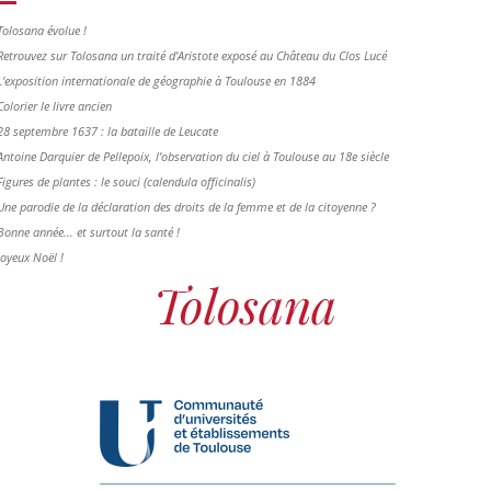
Tolosana évolue !
Retrouvez sur Tolosana un traité d'Aristote exposé au Château du Clos Lucé
L'exposition internationale de géographie à Toulouse en 1884
Colorier le livre ancien
28 septembre 1637 : la bataille de Leucate
Antoine Darquier de Pellepoix, l’observation du ciel à Toulouse au 18e siècle
Figures de plantes : le souci (calendula officinalis)
Une parodie de la déclaration des droits de la femme et de la citoyenne ?
Bonne année... et surtout la santé !
Joyeux Noël !