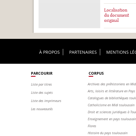
Localisation
du document
original
Footer Principal
À PROPOS
PARTENAIRES
MENTIONS LÉ
PARCOURIR
CORPUS
Archives des préhistoriens en Mid
Liste par titres
Arts, loisirs et littérature en Pay
Liste des sujets
Catalogues de bibliothèques toul
Liste des imprimeurs
Catholicisme en Midi toulousain
Les nouveautés
Droit et sciences juridiques à Tou
Enseignement en pays toulousai
Flores
Histoire du pays toulousain