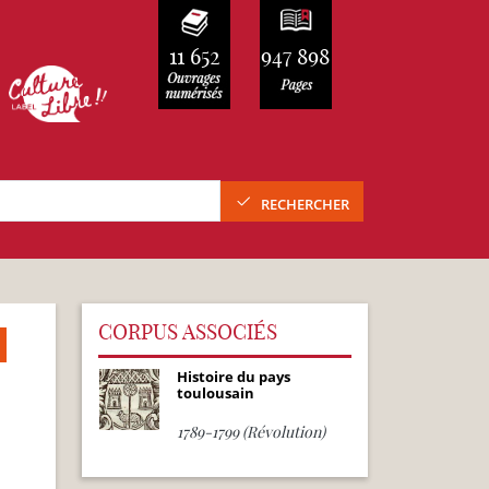
11 652
947 898
RECHERCHER
CORPUS ASSOCIÉS
Histoire du pays
toulousain
1789-1799 (Révolution)