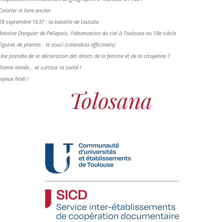
Colorier le livre ancien
28 septembre 1637 : la bataille de Leucate
Antoine Darquier de Pellepoix, l’observation du ciel à Toulouse au 18e siècle
Figures de plantes : le souci (calendula officinalis)
Une parodie de la déclaration des droits de la femme et de la citoyenne ?
Bonne année... et surtout la santé !
Joyeux Noël !