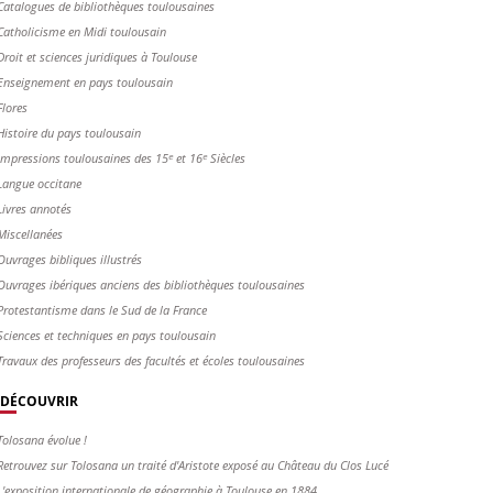
Catalogues de bibliothèques toulousaines
Catholicisme en Midi toulousain
Droit et sciences juridiques à Toulouse
Enseignement en pays toulousain
Flores
Histoire du pays toulousain
Impressions toulousaines des 15ᵉ et 16ᵉ Siècles
Langue occitane
Livres annotés
Miscellanées
Ouvrages bibliques illustrés
Ouvrages ibériques anciens des bibliothèques toulousaines
Protestantisme dans le Sud de la France
Sciences et techniques en pays toulousain
Travaux des professeurs des facultés et écoles toulousaines
DÉCOUVRIR
Tolosana évolue !
Retrouvez sur Tolosana un traité d'Aristote exposé au Château du Clos Lucé
L'exposition internationale de géographie à Toulouse en 1884