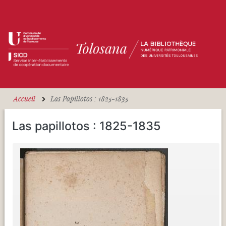
Aller au contenu principal
Accueil
Las Papillotos : 1825-1835
Las papillotos : 1825-1835