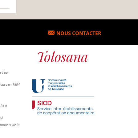
NOUS CONTACTER
osé au
ulouse en 1884
iel à
is)
femme et de la