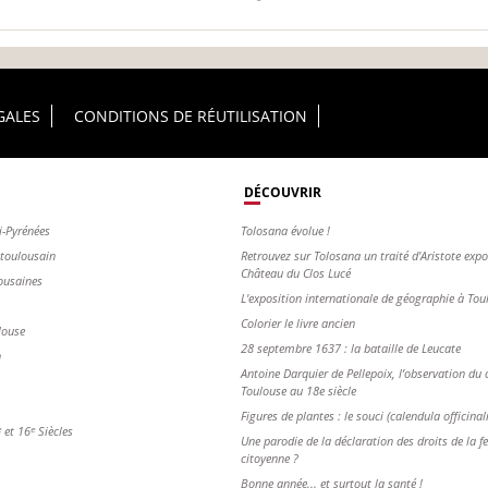
GALES
CONDITIONS DE RÉUTILISATION
DÉCOUVRIR
i-Pyrénées
Tolosana évolue !
s toulousain
Retrouvez sur Tolosana un traité d'Aristote exp
Château du Clos Lucé
ousaines
L'exposition internationale de géographie à To
Colorier le livre ancien
louse
28 septembre 1637 : la bataille de Leucate
n
Antoine Darquier de Pellepoix, l’observation du c
Toulouse au 18e siècle
Figures de plantes : le souci (calendula officinal
et 16ᵉ Siècles
Une parodie de la déclaration des droits de la 
citoyenne ?
Bonne année... et surtout la santé !