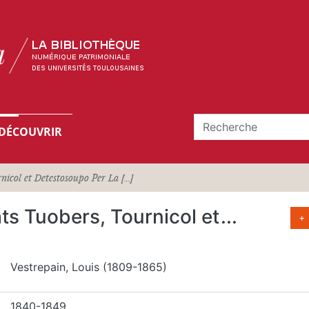
DÉCOUVRIR
icol et Detestosoupo Per La [...]
ts Tuobers, Tournicol et
...
+
Vestrepain, Louis (1809-1865)
1840-1849