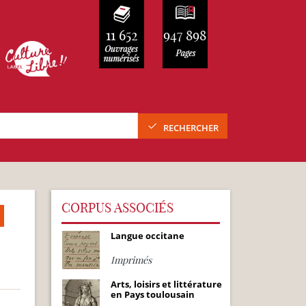
11 652
947 898
RECHERCHER
CORPUS ASSOCIÉS
Langue occitane
Imprimés
Arts, loisirs et littérature
en Pays toulousain