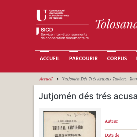
Aller au contenu principal
Navigation principale
ACCUEIL
PARCOURIR
CORPUS
Accueil
Jutjomén Dés Trés Acusats Tuobers, Tourn
Jutjomén dés trés acusa
Auteur
Date de