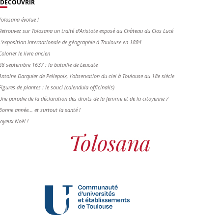
DÉCOUVRIR
Tolosana évolue !
Retrouvez sur Tolosana un traité d'Aristote exposé au Château du Clos Lucé
L'exposition internationale de géographie à Toulouse en 1884
Colorier le livre ancien
28 septembre 1637 : la bataille de Leucate
Antoine Darquier de Pellepoix, l’observation du ciel à Toulouse au 18e siècle
Figures de plantes : le souci (calendula officinalis)
Une parodie de la déclaration des droits de la femme et de la citoyenne ?
Bonne année... et surtout la santé !
Joyeux Noël !