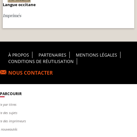
Langue occitane
Imprimés
Footer Principal
À PROPOS
PARTENAIRES
MENTIONS LÉGALES
CONDITIONS DE RÉUTILISATION
NOUS CONTACTER
PARCOURIR
te par titres
te des sujets
te des imprimeurs
s nouveautés