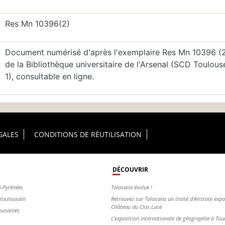
Res Mn 10396(2)
Document numérisé d'après l'exemplaire Res Mn 10396 (2
de la Bibliothèque universitaire de l'Arsenal (SCD Toulous
1), consultable en ligne.
GALES
CONDITIONS DE RÉUTILISATION
DÉCOUVRIR
i-Pyrénées
Tolosana évolue !
s toulousain
Retrouvez sur Tolosana un traité d'Aristote exp
Château du Clos Lucé
ousaines
L'exposition internationale de géographie à To