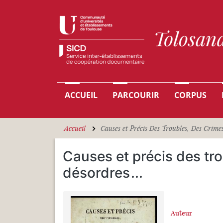
Aller au contenu principal
Navigation principale
ACCUEIL
PARCOURIR
CORPUS
Accueil
Causes et Précis Des Troubles, Des Crimes
Causes et précis des tr
désordres
...
Auteur