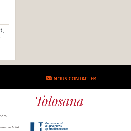
),
e
NOUS CONTACTER
osé au
ulouse en 1884