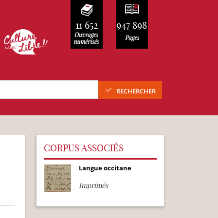
11 652
947 898
RECHERCHER
CORPUS ASSOCIÉS
Langue occitane
Imprimés