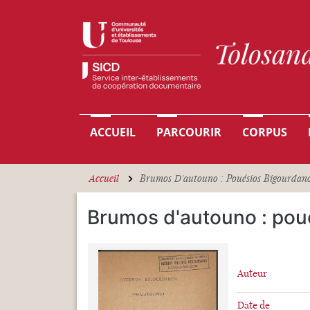
Aller au contenu principal
Navigation principale
ACCUEIL
PARCOURIR
CORPUS
Accueil
Brumos D'autouno : Pouésios Bigourdan
Brumos d'autouno : pou
Auteur
Date de