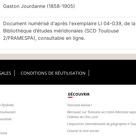
Gaston Jourdanne (1858-1905)
Document numérisé d'après l'exemplaire LI 04-G39, de la
Bibliothèque d’études méridionales (SCD Toulouse
2/FRAMESPA), consultable en ligne.
GALES
CONDITIONS DE RÉUTILISATION
DÉCOUVRIR
i-Pyrénées
Tolosana évolue !
s toulousain
Retrouvez sur Tolosana un traité d'Aristote exp
Château du Clos Lucé
ousaines
L'exposition internationale de géographie à To
Colorier le livre ancien
louse