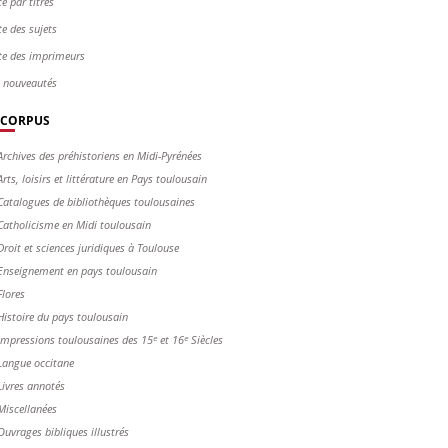
te par titres
te des sujets
te des imprimeurs
s nouveautés
CORPUS
Archives des préhistoriens en Midi-Pyrénées
Arts, loisirs et littérature en Pays toulousain
Catalogues de bibliothèques toulousaines
Catholicisme en Midi toulousain
Droit et sciences juridiques à Toulouse
Enseignement en pays toulousain
Flores
Histoire du pays toulousain
Impressions toulousaines des 15ᵉ et 16ᵉ Siècles
Langue occitane
Livres annotés
Miscellanées
Ouvrages bibliques illustrés