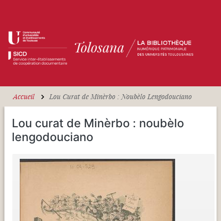
Aller au contenu principal
Accueil
Lou Curat de Minèrbo : Noubèlo Lengodouciano
Lou curat de Minèrbo : noubèlo
lengodouciano