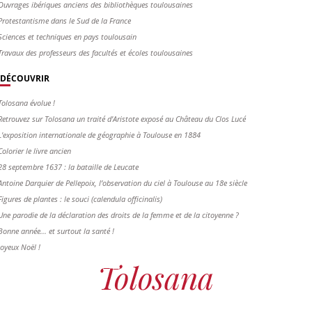
Ouvrages ibériques anciens des bibliothèques toulousaines
Protestantisme dans le Sud de la France
Sciences et techniques en pays toulousain
Travaux des professeurs des facultés et écoles toulousaines
DÉCOUVRIR
Tolosana évolue !
Retrouvez sur Tolosana un traité d'Aristote exposé au Château du Clos Lucé
L'exposition internationale de géographie à Toulouse en 1884
Colorier le livre ancien
28 septembre 1637 : la bataille de Leucate
Antoine Darquier de Pellepoix, l’observation du ciel à Toulouse au 18e siècle
Figures de plantes : le souci (calendula officinalis)
Une parodie de la déclaration des droits de la femme et de la citoyenne ?
Bonne année... et surtout la santé !
Joyeux Noël !