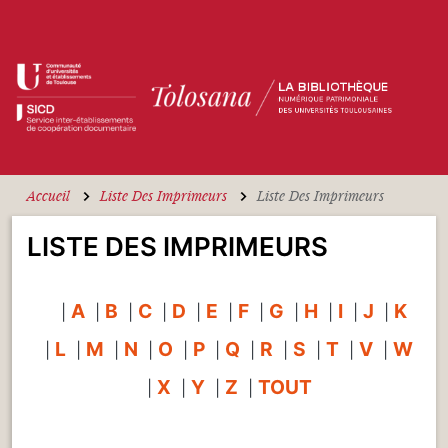
Aller au contenu principal
Accueil
Liste Des Imprimeurs
Liste Des Imprimeurs
LISTE DES IMPRIMEURS
A
B
C
D
E
F
G
H
I
J
K
|
|
|
|
|
|
|
|
|
|
|
L
M
N
O
P
Q
R
S
T
V
W
|
|
|
|
|
|
|
|
|
|
|
X
Y
Z
TOUT
|
|
|
|