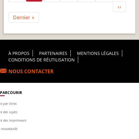
Page su
››
Dernière page
Dernier »
Footer Principal
À PROPOS
PARTENAIRES
MENTIONS LÉGALES
CONDITIONS DE RÉUTILISATION
NOUS CONTACTER
PARCOURIR
te par titres
te des sujets
te des imprimeurs
s nouveautés