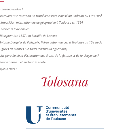
Tolosana évolue !
Retrouvez sur Tolosana un traité d'Aristote exposé au Château du Clos Lucé
L'exposition internationale de géographie à Toulouse en 1884
Colorier le livre ancien
28 septembre 1637 : la bataille de Leucate
Antoine Darquier de Pellepoix, l’observation du ciel à Toulouse au 18e siècle
Figures de plantes : le souci (calendula officinalis)
Une parodie de la déclaration des droits de la femme et de la citoyenne ?
Bonne année... et surtout la santé !
Joyeux Noël !