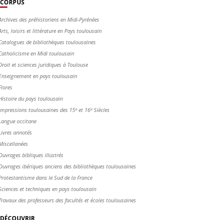
CORPUS
Archives des préhistoriens en Midi-Pyrénées
Arts, loisirs et littérature en Pays toulousain
Catalogues de bibliothèques toulousaines
Catholicisme en Midi toulousain
Droit et sciences juridiques à Toulouse
Enseignement en pays toulousain
Flores
Histoire du pays toulousain
Impressions toulousaines des 15ᵉ et 16ᵉ Siècles
Langue occitane
Livres annotés
Miscellanées
Ouvrages bibliques illustrés
Ouvrages ibériques anciens des bibliothèques toulousaines
Protestantisme dans le Sud de la France
Sciences et techniques en pays toulousain
Travaux des professeurs des facultés et écoles toulousaines
DÉCOUVRIR