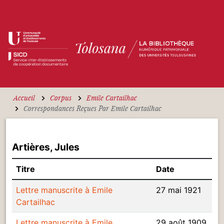
Aller au contenu principal
Accueil
Corpus
Emile Cartailhac
Correspondances Reçues Par Emile Cartailhac
Artières, Jules
Titre
Date
Lettre manuscrite à Emile
27 mai 1921
Cartailhac
Lettre manuscrite à Emile
29 août 1909