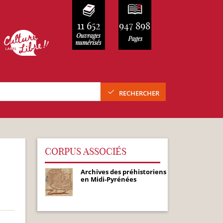
11 652
947 898
RECHERCHER
CORPUS ASSOCIÉS
Archives des préhistoriens
en Midi-Pyrénées