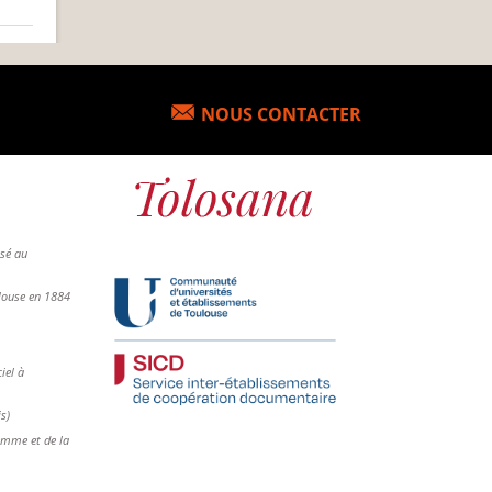
NOUS CONTACTER
osé au
ulouse en 1884
iel à
is)
femme et de la