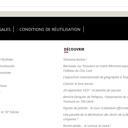
GALES
CONDITIONS DE RÉUTILISATION
DÉCOUVRIR
i-Pyrénées
Tolosana évolue !
s toulousain
Retrouvez sur Tolosana un traité d'Aristote exp
Château du Clos Lucé
ousaines
L'exposition internationale de géographie à To
Colorier le livre ancien
louse
28 septembre 1637 : la bataille de Leucate
n
Antoine Darquier de Pellepoix, l’observation du c
Toulouse au 18e siècle
Figures de plantes : le souci (calendula officinal
et 16ᵉ Siècles
Une parodie de la déclaration des droits de la 
citoyenne ?
Bonne année... et surtout la santé !