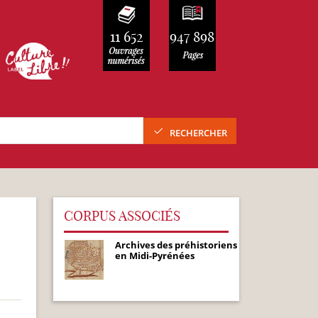
11 652
947 898
RECHERCHER
CORPUS ASSOCIÉS
Archives des préhistoriens
en Midi-Pyrénées