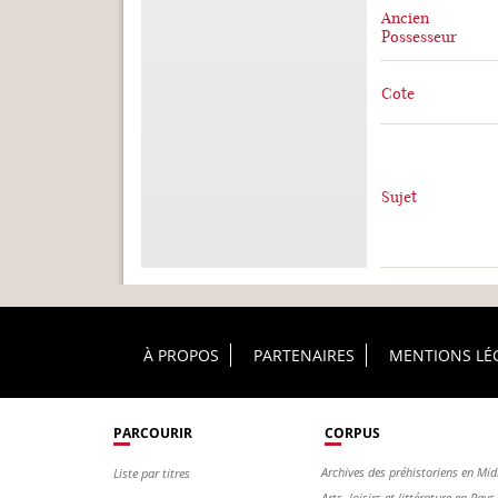
Ancien
Possesseur
Cote
Sujet
Footer Principal
À PROPOS
PARTENAIRES
MENTIONS LÉ
PARCOURIR
CORPUS
Archives des préhistoriens en Mid
Liste par titres
Arts, loisirs et littérature en Pay