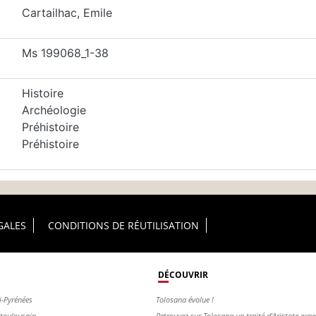
Cartailhac, Emile
Ms 199068_1-38
Histoire
Archéologie
Préhistoire
Préhistoire
GALES
CONDITIONS DE RÉUTILISATION
DÉCOUVRIR
i-Pyrénées
Tolosana évolue !
s toulousain
Retrouvez sur Tolosana un traité d'Aristote exp