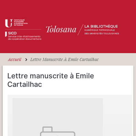
Aller au contenu principal
Accueil
Lettre Manuscrite À Emile Cartailhac
Lettre manuscrite à Emile
Cartailhac