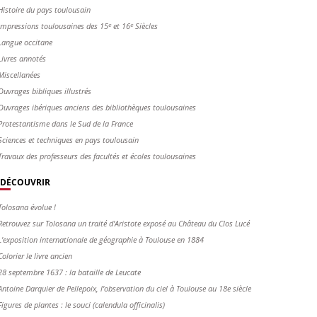
Histoire du pays toulousain
Impressions toulousaines des 15ᵉ et 16ᵉ Siècles
Langue occitane
Livres annotés
Miscellanées
Ouvrages bibliques illustrés
Ouvrages ibériques anciens des bibliothèques toulousaines
Protestantisme dans le Sud de la France
Sciences et techniques en pays toulousain
Travaux des professeurs des facultés et écoles toulousaines
DÉCOUVRIR
Tolosana évolue !
Retrouvez sur Tolosana un traité d'Aristote exposé au Château du Clos Lucé
L'exposition internationale de géographie à Toulouse en 1884
Colorier le livre ancien
28 septembre 1637 : la bataille de Leucate
Antoine Darquier de Pellepoix, l’observation du ciel à Toulouse au 18e siècle
Figures de plantes : le souci (calendula officinalis)