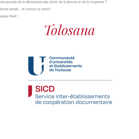
Une parodie de la déclaration des droits de la femme et de la citoyenne ?
Bonne année... et surtout la santé !
Joyeux Noël !