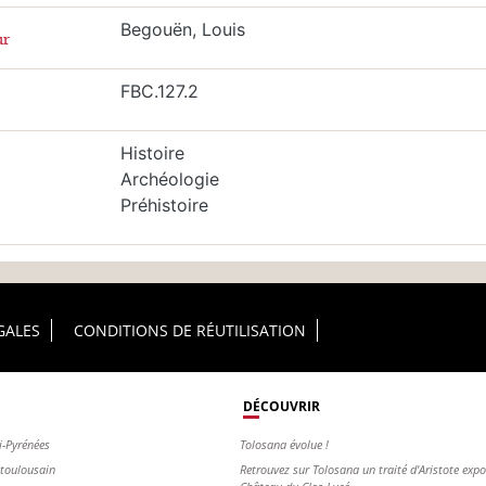
Begouën, Louis
ur
FBC.127.2
Histoire
Archéologie
Préhistoire
GALES
CONDITIONS DE RÉUTILISATION
DÉCOUVRIR
i-Pyrénées
Tolosana évolue !
s toulousain
Retrouvez sur Tolosana un traité d'Aristote exp