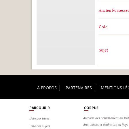
Ancien Possesse
Cote
Sujet
Footer Principal
À PROPOS
PARTENAIRES
MENTIONS LÉ
PARCOURIR
CORPUS
Archives des préhistoriens en Mid
Liste par titres
Arts, loisirs et littérature en Pay
Liste des sujets