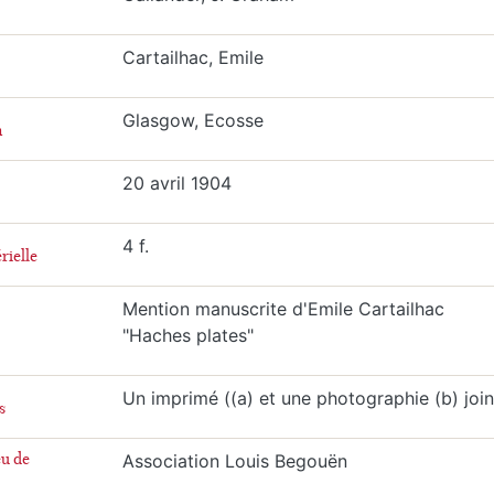
Cartailhac, Emile
Glasgow, Ecosse
n
20 avril 1904
4 f.
rielle
Mention manuscrite d'Emile Cartailhac
"Haches plates"
Un imprimé ((a) et une photographie (b) join
s
eu de
Association Louis Begouën