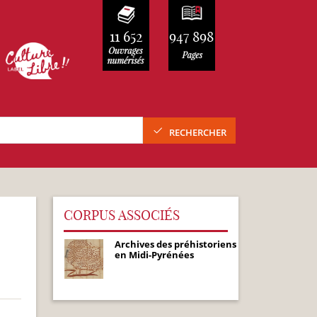
11 652
947 898
RECHERCHER
CORPUS ASSOCIÉS
Archives des préhistoriens
en Midi-Pyrénées