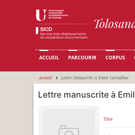
Aller au contenu principal
Navigation principale
ACCUEIL
PARCOURIR
CORPUS
Accueil
Lettre Manuscrite À Emile Cartailhac
Lettre manuscrite à Emil
Titre