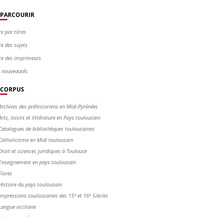
PARCOURIR
te par titres
te des sujets
te des imprimeurs
s nouveautés
CORPUS
Archives des préhistoriens en Midi-Pyrénées
Arts, loisirs et littérature en Pays toulousain
Catalogues de bibliothèques toulousaines
Catholicisme en Midi toulousain
Droit et sciences juridiques à Toulouse
Enseignement en pays toulousain
Flores
Histoire du pays toulousain
Impressions toulousaines des 15ᵉ et 16ᵉ Siècles
Langue occitane