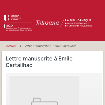
Aller au contenu principal
Accueil
Lettre Manuscrite À Emile Cartailhac
Lettre manuscrite à Emile
Cartailhac