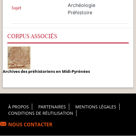
Archéologie
Sujet
Préhistoire
CORPUS ASSOCIÉS
Archives des préhistoriens en Midi-Pyrénées
Footer Principal
À PROPOS
PARTENAIRES
MENTIONS LÉGALES
CONDITIONS DE RÉUTILISATION
NOUS CONTACTER