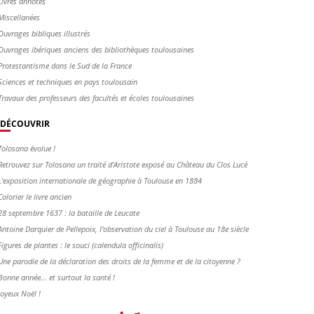
Livres annotés
Miscellanées
Ouvrages bibliques illustrés
Ouvrages ibériques anciens des bibliothèques toulousaines
Protestantisme dans le Sud de la France
Sciences et techniques en pays toulousain
Travaux des professeurs des facultés et écoles toulousaines
DÉCOUVRIR
Tolosana évolue !
Retrouvez sur Tolosana un traité d'Aristote exposé au Château du Clos Lucé
L'exposition internationale de géographie à Toulouse en 1884
Colorier le livre ancien
28 septembre 1637 : la bataille de Leucate
Antoine Darquier de Pellepoix, l’observation du ciel à Toulouse au 18e siècle
Figures de plantes : le souci (calendula officinalis)
Une parodie de la déclaration des droits de la femme et de la citoyenne ?
Bonne année... et surtout la santé !
Joyeux Noël !