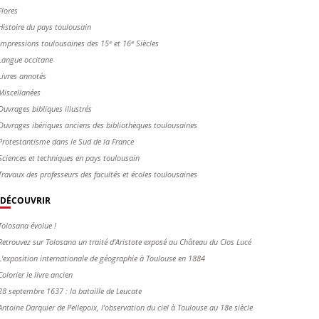
Flores
Histoire du pays toulousain
Impressions toulousaines des 15ᵉ et 16ᵉ Siècles
Langue occitane
Livres annotés
Miscellanées
Ouvrages bibliques illustrés
Ouvrages ibériques anciens des bibliothèques toulousaines
Protestantisme dans le Sud de la France
Sciences et techniques en pays toulousain
Travaux des professeurs des facultés et écoles toulousaines
DÉCOUVRIR
Tolosana évolue !
Retrouvez sur Tolosana un traité d'Aristote exposé au Château du Clos Lucé
L'exposition internationale de géographie à Toulouse en 1884
Colorier le livre ancien
28 septembre 1637 : la bataille de Leucate
Antoine Darquier de Pellepoix, l’observation du ciel à Toulouse au 18e siècle