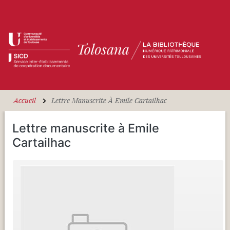
Aller au contenu principal
Accueil
Lettre Manuscrite À Emile Cartailhac
Lettre manuscrite à Emile
Cartailhac